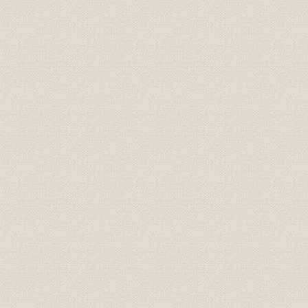
目
経営
三井鉱山会社創立趣意書
明治二四年
経営
三井鉱山合資会社創立手続
明治二五年
定款
有限責任三井鉱山合資会社定款
明治二五年
三井鉱山合資会社 明治廿五年下
財務・業績
明治二六年
季営業報告
組織
明治二四年 三越呉服店改革書類
明治二四年
組織
三越呉服店改正手続
明治廿五年
経営
三越呉服店宛 大元方ヨリ達書
明治二六年
三井各商店ヲ合名会社ノ組織ニ
組織
明治二六年
スル事