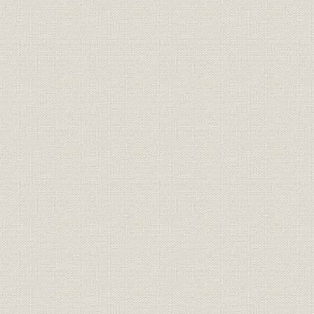
経営
家長方御見込書
明治一九年
経営
同苗一致決心誓盟書
明治一九年
規則
三井家定則
明治一九年
経営;規則
井上伯へ呈上同族并重役誓約書
明治二三年
三井銀行総長・副長ト相談役ト
経営;規則
明治二十三
ノ規約
財務・業績
三井銀行 貸借総括表
明治二三年
財務・業績
[三井銀行] 全店合併整理予算
明治二十三
[三井銀行] 調書類之儘当時決算
財務・業績
明治二十三
之見込