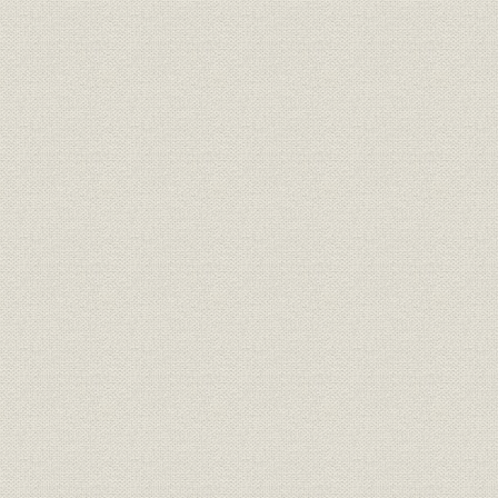
社訓
三井家憲第二草案
明治二四年
明治二四年
経営;社訓
ロイスレル氏意見書
年七月廿日
経営;規則
三井家仮評議会規則
明治二四年
明治二四年
経営
三井家仮評議会議事録
年五月三十
経営;規則
三井組 諸規則留(抄)
明治廿六年
明治廿五年下半季 大元方勘定目
財務・業績
明治廿五年
録
財務・業績
物産会社営業実況報告并意見書
明治二四年
三井物産会社改革将来必要之廉
経営
明治二四年
書
三井物産会社本支店将来営業科
事業所;経営
明治二四年