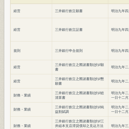
経営
三井銀行創立願書
明治九年四
経営
三井銀行創立証書
明治九年四
規則
三井銀行申合規則
明治九年四
三井銀行創立之際諸書類(抄)//願
経営
明治九年二
書
三井銀行創立之際諸書類(抄)//懇
経営
明治九年二
願書
三井銀行創立之際諸書類(抄)//総
明治九年二
財務・業績
清算書
一日十二月
三井銀行創立之際諸書類(抄)//純
明治九年二
財務・業績
益割賦調
一日十二月
三井銀行創立之際諸書類(抄)//三
財務・業績
井組本支店滞貸償却之見込方法
明治九年三