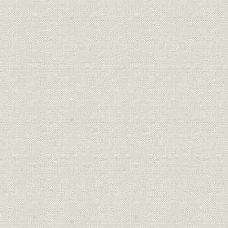
経営;規則
明治一〇年
書
経営;規則
盟約書之内改正箇条書
明治一一年
経営;規則
大元方規定改正書
明治一一年
経営
明治十六年誓約書
明治一六年
経営
三井高福 大元方改正意見書
明治一八年
経営
(大元方改役)御尋ニ付見込書
明治一八年
経営
三井高福 申談書
明治一八年
財務・業績
明治十八年大元方出費改正書写
明治一八年
経営
家長方議書
明治一九年