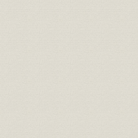
三井銀行 明治九年一月~六月迄
財務・業績
各店総計表//闔店費益取調月表
明治九年六
第十号
三井銀行 明治九年一月~六月迄
財務・業績
明治九年六
各店総計表//総計 第十一号
三井銀行 明治九年一月~六月迄
財務・業績
明治九年六
各店総計表//現在金 第十二号
三井銀行 明治九年一月~六月迄
財務・業績
明治九年六
各店総計表//積金 第十三号
旧三井組ヨリ三井銀行ヘ事業引
経営
明治九年六
継契約書
三井組闔店貸預リ及現在金引継
財務・業績
明治九年六
証書
旧三井組大元方・三井氏同苗中
財務・業績;株式
株式加入金并滞貸償却方協議決
明治九年
定書