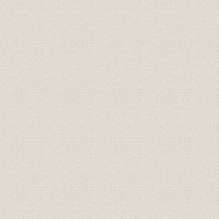
組織;規則
盟約書
明治九年
規則;役員
大元方規程
明治九年八
明治九年一
大元方 明治九年春季・秋季惣勘
財務・業績
定、明治九
定
惣勘定
三井物産会社創立願書(会社創立
経営
明治九年六
御願)
三井物産会社創立ニ付同族ト物
経営;規則
明治九年七
産会社々主トノ約定書
規則
三井物産会社規則
明治九年六
規則
三井物産会社商売取扱手続概略
明治九年七
組織;従業員
三井物産会社社員職制
明治一三年
三井物産会社資本金額確定ニ付
財務・業績
明治一三年
三井組大元方宛通知状
大元方規程改正ニ付相談心得覚