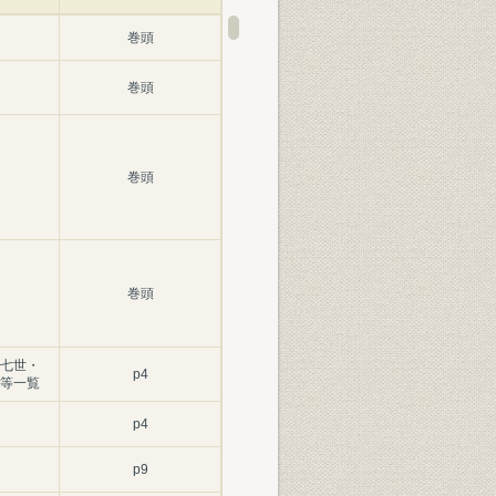
巻頭
巻頭
巻頭
巻頭
七世・
p4
等一覧
p4
p9