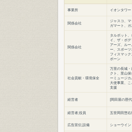
事業所
イオンタワー
ジャスコ、マ
関係会社
ガマート、ガ
タルボット、
イ、ザ・ボデ
アーズ、ルー
関係会社
ー、スポーツ
フィスマック
ボーン
万里の長城・
クト、里山保
社会貢献・環境保全
ーミュージカ
大使事業、こ
支援
経営者
[岡田屋の歴代
経営者;役員
五世岡田惣右
広告宣伝;設備
ショーウイン