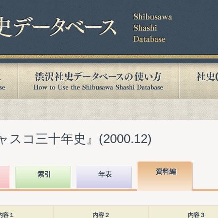
スコ三十年史』(2000.12)
資料編
索引
年表
内容１
内容２
内容３