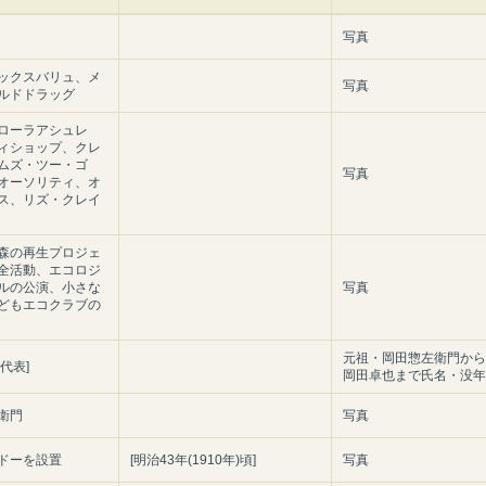
写真
ックスバリュ、メ
写真
ルドドラッグ
ローラアシュレ
ィショップ、クレ
ムズ・ツー・ゴ
写真
オーソリティ、オ
ス、リズ・クレイ
森の再生プロジェ
全活動、エコロジ
ルの公演、小さな
写真
どもエコクラブの
元祖・岡田惣左衛門から
代表]
岡田卓也まで氏名・没年
衛門
写真
ドーを設置
[明治43年(1910年)頃]
写真