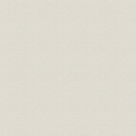
昭和51年(1
提携・合併;事業所
合併各社の店舗とその後の推移
年(1977年
ジャスコの出店計画と商調協の
昭和49年(1
事業所;経済団体
答申
年)分
昭和49~53年に開店した直営店
昭和49年(1
事業所
舗(41店舗)
年)
昭和49~53年に開店した地域ジ
昭和49年(1
事業所
ャスコ店舗(26店舗)
年)
ブランド;商標
[食品のストアブランド]
[昭和50年(1
ブランド;商標
[衣料品のストアブランド]
[昭和50年(1