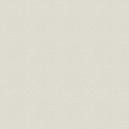
資産
[第一次]合併基準日の各社資産
昭和44年(1
株式;価格
復成原価法による各社株価
昭和44年(1
第一次合併時の合併比率と資本
提携・合併;役員
[昭和45年(1
金
ジャスコ発足時(昭和45年3月20
事業所
昭和45年(1
日)の店舗一覧と推移
組織
ジャスコ株式会社組織図
昭和45年(1
組織
ジャスコ株式会社組織図
昭和46年(1
ジャスコ発足時72店舗のスクラ
事業所
[昭和45年(1
ップ・アンド・ビル状況