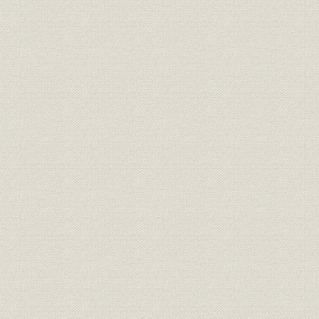
[シロの]本部が置かれた吹田店、
関係会社;事業所
シロ豊中駅前店、シロ高槻店、
[昭和38年(1
シロ寝屋川店
本部機構ジャスコ設立直近5年
昭和40年(1
関係会社;財務・業績
間の各社業績
(1969年)
社章
新社章
[昭和43年(
組織
本部機構会社ジャスコ組織図
昭和44年(1
[ジャスコ]本社が置かれたシロ野
事業所
[昭和44年(1
田店
社訓
社是
[昭和44年(
当時の百貨店およびチェーンス
役員;業界
昭和43年(1
トア社長の年齢
ダイヤモンドシティが開発した
昭和45年(1
関係会社;経営
主なショッピングセンター
(2000年)1