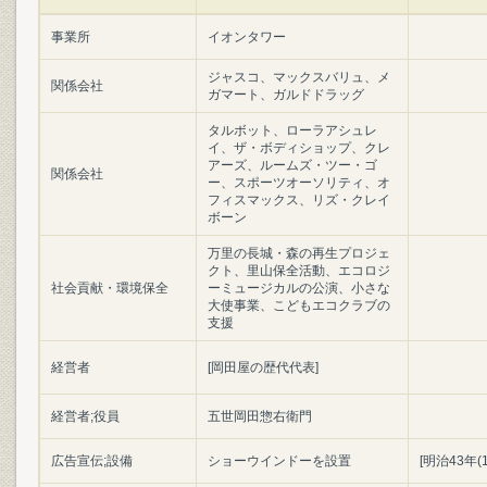
事業所
イオンタワー
ジャスコ、マックスバリュ、メ
関係会社
ガマート、ガルドドラッグ
タルボット、ローラアシュレ
イ、ザ・ボディショップ、クレ
アーズ、ルームズ・ツー・ゴ
関係会社
ー、スポーツオーソリティ、オ
フィスマックス、リズ・クレイ
ボーン
万里の長城・森の再生プロジェ
クト、里山保全活動、エコロジ
社会貢献・環境保全
ーミュージカルの公演、小さな
大使事業、こどもエコクラブの
支援
経営者
[岡田屋の歴代代表]
経営者;役員
五世岡田惣右衛門
広告宣伝;設備
ショーウインドーを設置
[明治43年(1