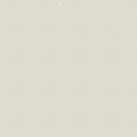
ブランド;商標
[家庭用品のストアブランド]
[昭和51年度
昭和52年度
消費者;営業
「承りカード」集計内容
年度(1978
従業員;人事
ジャスコ販売士制度
[昭和49年(
昭和50年(1