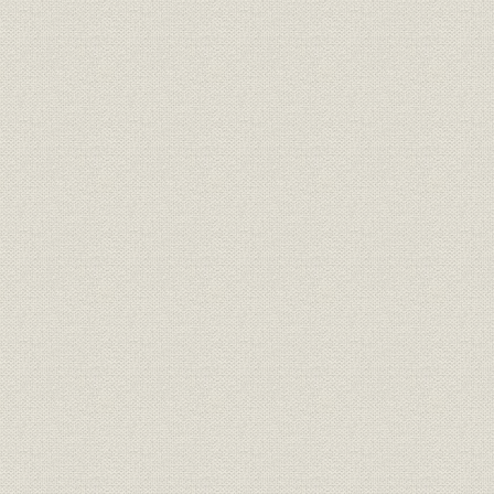
被合併会社のスクラップ・アン
昭和47年(1
提携・合併;事業所
ド・ビルド状況
(1977年)8
昭和45~48年に開店した直営店
昭和45年(1
事業所
舗(43店舗)
48年(197
昭和45~48年に開店した地域ジ
昭和46年(1
事業所
ャスコ店舗(10店舗)
48年(197
第二次合併の合併比率と新資本
提携・合併
[昭和47年(1
金
第三次合併の合併比率と新資本
提携・合併
[昭和48年(1
金
合併各社の店舗(いずれも合併
昭和47年(1
提携・合併;事業所
時)とその後の推移
和48年(19