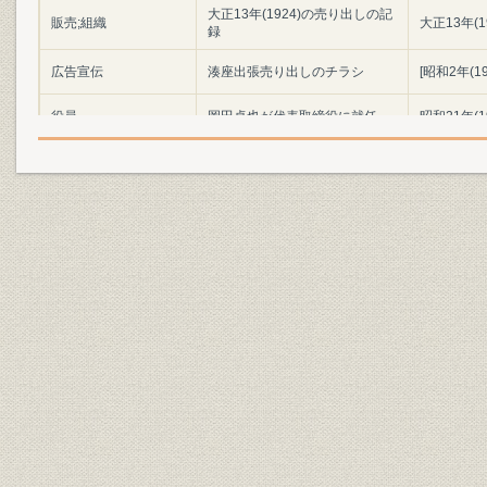
大正13年(1924)の売り出しの記
販売;組織
大正13年(1
録
広告宣伝
湊座出張売り出しのチラシ
[昭和2年(19
役員
岡田卓也が代表取締役に就任
昭和21年(1
事業所
支店第1号津店
昭和32年(1
事業所
[近鉄]駅前オカダヤ
昭和33年(1
人事教育部長時代の小嶋千鶴子
役員
[昭和34年(1
現名誉顧問
[県外第1号店]岡崎オカダヤ(昭和
事業所
[昭和40年(
42年増築時)
創業当時のフタギ用品店(昭和12
昭和12年(1
関係会社
年)、戦後の店舗
(1946年)]
フタギ赤穂店、フタギ山崎店、
[昭和37年(
関係会社;事業所
本部完成、フタギ明石モードセ
(1967年)
ンター、フタギ湊川店
関係会社
シロ創業の地「庄内」
[昭和36年(1