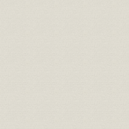
昭和46年(1
財務・業績
業績の推移
(1974年)
組織
昭和51年度下期会社組織図
昭和51年度
ロゴマーク
新しいロゴマーク
[昭和49年(1
社歌
ジャスコ株式会社社歌 人間の園
[昭和49年(1
昭和46年(1
財務・業績
会社設立以来の自己資本比率
(1979年)
昭和50年(1
株式
配当金、無償株主割当一覧
(1979年)
提携・合併;財務・業績
扇屋の合併比率と新資本金
[昭和51年(1
伊勢甚グループといとはんの合
提携・合併;財務・業績
[昭和52年(1
併比率と新資本金