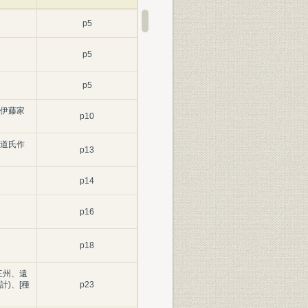
p5
p5
p5
伊藤家
p10
道氏作
p13
p14
p16
p18
三州、遠
)、[種
p23