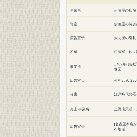
事業所
伊藤屋の店舗
資産
伊藤屋の純資
広告宣伝
大丸屋の引札
沿革
伊藤家・佐々
1789年(寛
事業所
像図
広告宣伝
引札3万6,2
災害
江戸時代の罹
売上;事業所
上野店天明・
[名古屋本店
広告宣伝
布地域