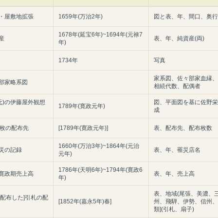
・屋敷地拡張
1659年(万治2年)
図と表、年、間口、奥行
1678年(延宝6年)~1694年(元禄7
産
表、年、純資産(両)
年)
1734年
写真
家系図、佐々部家血縁、
部家略系図
相続代数、配偶者
政元)の伊藤屋外観想
図、平面図を基に佐野栄
1789年(寛政元年)
成
30枚の配布先
[1789年(寛政元年)]
表、配布先、配布枚数
1660年(万治3年)~1864年(元治
災の記録
表、年、罹災店名
元年)
1786年(天明6年)~1794年(寛政6
寛政期売上高
表、年、売上高
年)
表、地域(尾張、美濃、
が配布した]引札の配
[1852年(嘉永5年)春]
州、飛騨、伊勢、信州、計
類](引札、扇子)