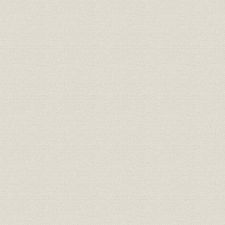
ター、宣伝標語「生活と文化を
1949年度(
広告宣伝
結ぶマツザカヤ」を記載した広
(昭和25年)
告
初期の主な松坂屋提供ラジオ番
1951年(昭
広告宣伝
組
29年)
事業所
外壁を一新した名古屋店
[1953年(昭
総面積2万4,200m2の上野店南
事業所
[1957年(
館が完成
新館が落成した静岡店(1957
1957年(昭
事業所
年)、大阪店(1950年代)
(昭和20年
婦人服のおける既製服・オーダ
売上
1950年代
ー比率
1958年度(
財務・業績
業績推移
度(昭和39
組織
本社組織図、各店組織図
1958年(昭
1955年(昭
従業員:人事
各店外商員人員推移
35年)