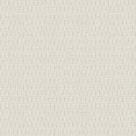
経営理念
「信条」
[1920年(大
台麓図案会において大賞を獲得
広告宣伝
[1922年(大
したポスター
業界
大阪の百貨店
大正末期(1
広告宣伝
開店のチラシ
[1923年(
事業所
大阪店
1927年(昭
銀座店 地上8階のビルは銀座一
事業所
[1924年(
の「ノッポビル」であった
事業所;施設
屋上に動物園を開園(銀座店)
[1925年(
統一した商号「松坂屋」を記載
広告宣伝
[1925年(大
したポスター