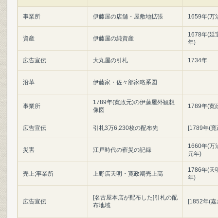
事業所
伊藤屋の店舗・屋敷地拡張
1659年(万
1678年(延
資産
伊藤屋の純資産
年)
広告宣伝
大丸屋の引札
1734年
沿革
伊藤家・佐々部家略系図
1789年(寛政元)の伊藤屋外観想
事業所
1789年(寛
像図
広告宣伝
引札3万6,230枚の配布先
[1789年(
1660年(万
災害
江戸時代の罹災の記録
元年)
1786年(天
売上;事業所
上野店天明・寛政期売上高
年)
[名古屋本店が配布した]引札の配
広告宣伝
[1852年(
布地域