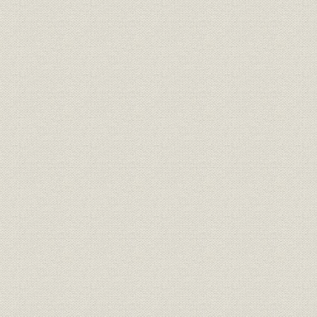
「デパートメントストア」いと
広告宣伝
う呉服店(名古屋店)開店披露広
[1910年(
告
いとう呉服店(名古屋店)夜景。
事業所
夜はイルミネーションが点灯し
[1910年(明
た
1911年(明
広告宣伝
いとう呉服店少年音楽隊変遷図
23年)
組織
職制(1913年)
1913年(大
販売
会社設立時の売場構成
1910年(明
販売
売場構成
1918年(大
商品
商品部門制度
1920年(大
上野店 食料品と全店の売上高推
1918年(大
売上;事業所
移
11年)