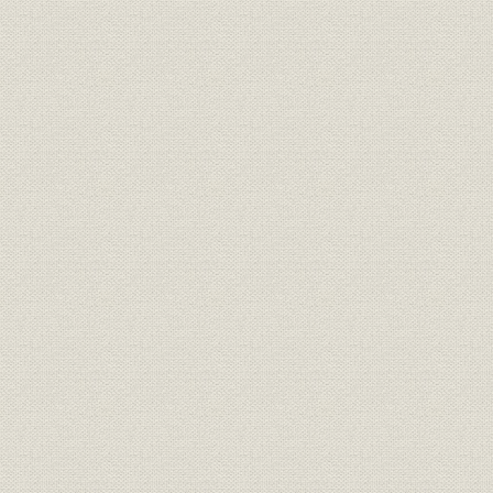
[戦時体制下での]海外進出 [中国]
[1937年(
海外事業
大陸方面
和14年)]
[戦時体制下での]海外進出 東南
[1942年(
海外事業
アジア方面
和19年)]
進駐軍によるデパートの接収状
1945年(昭
政策;業界
況
(昭和30年)
組織
組織図
1950年(昭
関係会社;経営
伊藤産業事業体系
[1947年(昭
1949年度
売上
松坂屋 戦後の衣料品の売上高
~1952年
「エキスポートバザー」のポス