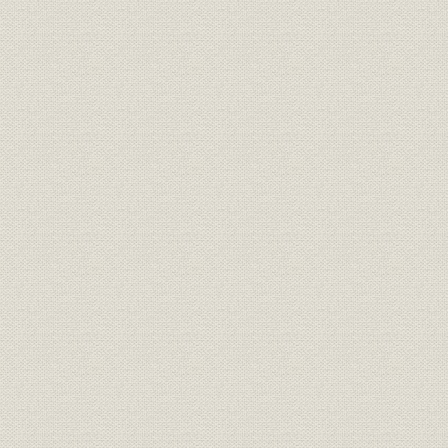
1925年(大
社名;業界
商号から呉服店を外した年
23年)
名古屋店における呉服部門シェ
1918年(大
売上;事業所
アの推移
年)
南大津通に移転した名古屋店、
事業所
[1925年(大
新築開店ポスター(名古屋店)
広告宣伝
「商品祭」の案内チラシ
[1930年(昭
松坂屋、三越、高島屋の営業成
1926年(昭
営業;業界
績(純利益)
10年)
従業員;制服
昭和初期の女性社員(名古屋店)
昭和初期(1
組織
組織図
1927年(昭
省線(山手線)開通記念の上野店
広告宣伝
[1925年(大
DM
事業所
上野店本館
1929年(