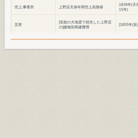
1839年(天
売上;事業所
上野店天保年間売上高推移
15年)
[安政の大地震で焼失した上野店
災害
[1855年(安
の]建物別再建費用
1867年(慶
売上;事業所
上野店売上高推移
年)
役員
14代祐昌
[1866年(
1897年(明
売上;事業所
名古屋本店売上高推移
40年)
広告宣伝
出張販売の引札(広告チラシ)
[明治30年
陳列式に改築した上野店(1907
明治40年(
事業所
年)、陳列販売(上野店)、上野店
(1910年代)
(大正初期)
市場
名古屋の幹線道路
大正初期(1
[渋沢栄一を団長とする渡米実業
役員
団の一員として]渡米時の[伊藤]
[1909年(明
祐民