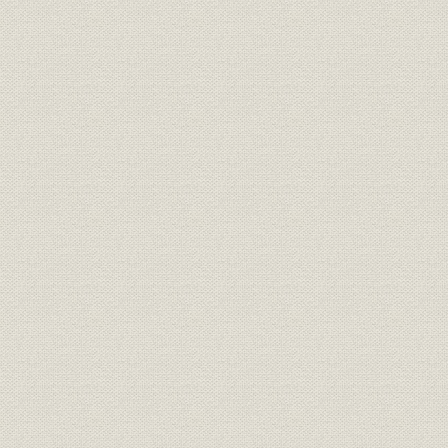
1928年(昭
事業所
大阪店の増築工事
13年)
大阪店第2期工事落成ポスタ
事業所;広告宣伝
ー、北館・旧館・南館(大阪
[1934年(昭
店)、屋上プール(大阪店)
1938年(昭
売上
大阪店・名古屋店の売上高推移
16年)
岡田三郎助から購入した小袖、
商品
[1930年代]
切手になった「あやめの衣」
催し;広告宣伝
「支那事変展」(大阪店 1937年)
[1937年(昭
供出売場への入居会社・団体一
[1942年(
統制経済
覧
和19年)]
1942年(昭
組織
戦時中の組織図
和19年)