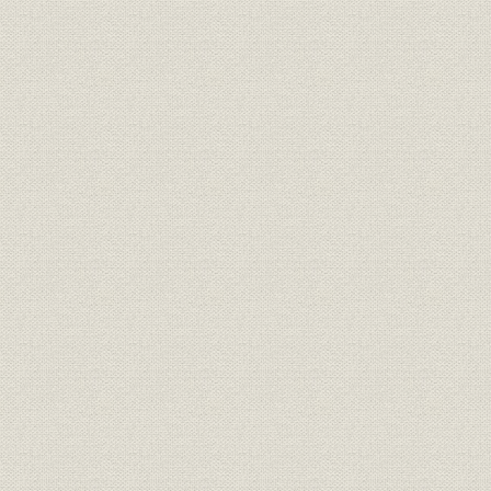
福利厚生
寮・社宅
事業所
店舗一覧
平成8年1
店舗外現金自動設備一覧 (平成8
昭和50年7
施設
年11月末現在)
21日
事業所
年次別店舗設置・廃止状況
明治29年~
事業所;営業
営業店の沿革
昭和19年4
事業所
廃止店舗一覧
10日
明治29年6
財務・業績
財務諸表
31日