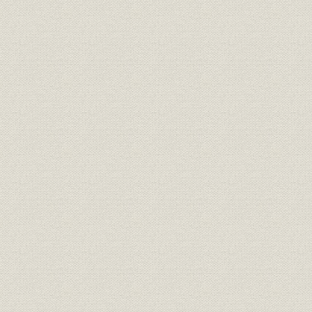
商品;施設
通帳・証書の変遷
広告宣伝;広報
ポスター・刊行物
広告宣伝;広報
パンフレット
昭和20年代
広告宣伝
カレンダー
1977年~1
昭和33年4
制服
制服の変遷
日改定
経営
会議風景
福利厚生
クラブ活動
福利厚生
別館・保養所