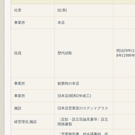
社章
[社章]
事業所
本店
明治29年(1
役員
歴代頭取
8年(1996
事業所
創業時の本店
事業所
旧本店(昭和2年竣工)
施設
旧本店営業室のステンドグラス
〔定款・設立目論見書等〕設立
経営理念;施設
関係書類
〔営業報告書、総会議事録、役