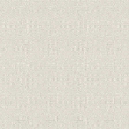
施設
鴨島センターとATMコーナー
教育・研修;施設
研修所
営業
営業活動
社会貢献
地域社会とともに