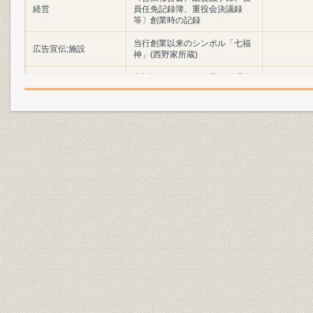
経営
員任免記録簿、重役会決議録
等〕創業時の記録
当行創業以来のシンボル「七福
広告宣伝;施設
神」(西野家所蔵)
七福神をモチーフに用いた明治
広告宣伝;施設
期の引札(ちらし)
催し
第100回創業記念式
催し
創業100周年記念事業
役員
役員