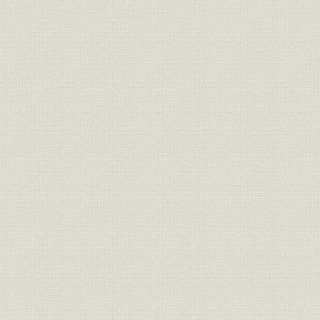
社歌
阿波銀行 行歌
経営
藍商繁栄見立
沿革
沿革系統図
明治10年(1
財務・業績
主要勘定の推移
明治29年1
定款
株式会社阿波商業銀行 定款
定款
株式会社阿波銀行 定款
平成8年6
役員
歴代役員在任一覧
明治29年~
明治29年6
財務・業績
資本金の推移
30日現在
明治29年1
株式
株主数の推移
31日