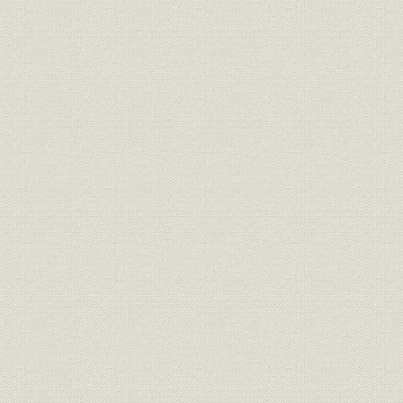
株式
大株主
平成8年9
株式会社所有者別内訳(単位株以
株式
平成8年9
上所有株主)
組織
組織図
平成8年6
従業員
従業員数の推移
明治29年1
従業員
従業員数の推移
明治29年1
明治29年6
組織
本部機構の変遷
日
人事
歴代本部部課長一覧
昭和3年5月
提携・合併;関係会社
コルレス契約銀行
平成8年1