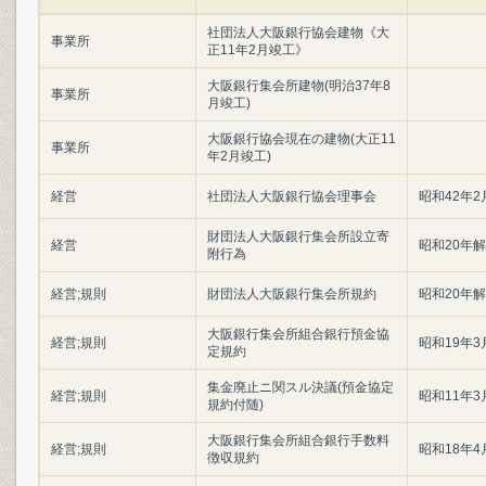
社団法人大阪銀行協会建物《大
事業所
正11年2月竣工》
大阪銀行集会所建物(明治37年8
事業所
月竣工)
大阪銀行協会現在の建物(大正11
事業所
年2月竣工)
経営
社団法人大阪銀行協会理事会
昭和42年2
財団法人大阪銀行集会所設立寄
経営
昭和20年
附行為
経営;規則
財団法人大阪銀行集会所規約
昭和20年
大阪銀行集会所組合銀行預金協
経営;規則
昭和19年3
定規約
集金廃止ニ関スル決議(預金協定
経営;規則
昭和11年3
規約付随)
大阪銀行集会所組合銀行手数料
経営;規則
昭和18年4
徴収規約