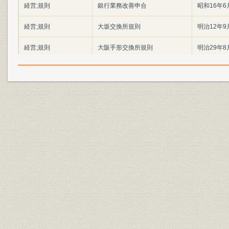
経営;規則
銀行業務改善申合
昭和16年6
経営;規則
大坂交換所規則
明治12年9
経営;規則
大阪手形交換所規則
明治29年8
経営;規則
手形交換所聯合会規約
昭和20年
経営;安全管理
空襲非常時対策
大阪銀行通信録所載主要講演・
参考文献
明治31年1
論文等一覧
明治元年(18
沿革
年表(其1 前史関係)
(1945)
社団法人大阪銀行協会定款(昭和
定款
昭和41年1
20年9月29日制定)
経営;規則
大阪銀行倶楽部規則
昭和30年4
大阪銀行協会主要出版物並に作
広報
成統計類一覧