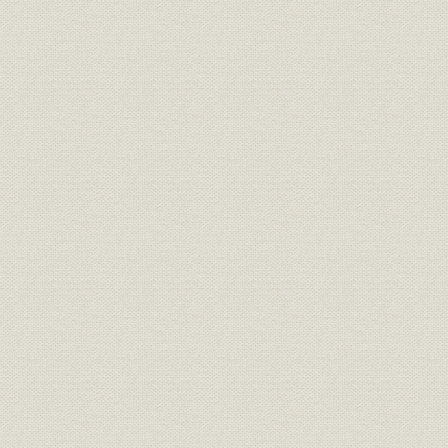
昭和31年(1
事業所;貯蓄
連絡員詰所の預金実績の推移
32年(195
昭和27年(1
事業所
創立当初の支店増設計画書
年(1958年
[茨城県の]人口および世帯数の推
昭和41年(1
人口
移
(1974年)
昭和48年度(
倒産
全国倒産件数の推移
年度(1978
当行の平均貸出金利・預金金利
昭和51年(1
金利
の推移
年(1979年
社歌
コラム 行歌の制定
[昭和57年(1
昭和60年(1
産業;事業所
新規立地工場の全国順位
(1988年)
昭和57年(1
農産物
青果物の銘柄産地
(1992年)
預金金利自由化の推移と当行の
昭和54年(1
金利;貯蓄