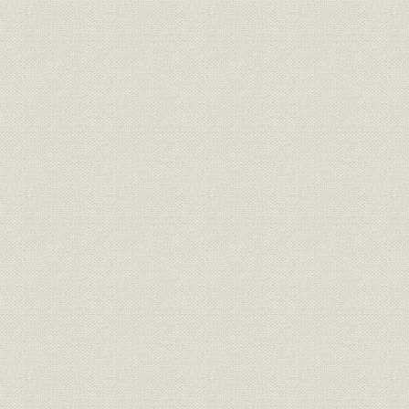
合併準備委員会と専門部会の組
組織;提携・合併
[平成14年(2
織図
関東つくば銀行発足後の店名変
事業所;提携・合併
[平成14年(2
更
提携・合併;経営
合併当時会社の概要
平成14年(2
提携・合併;情報システ
合併およびシステム統合までの
平成14年(2
ム
経緯
(2003年)5
株式
大株主 普通株式
平成15年(
株式
大株主 優先株式
平成15年(