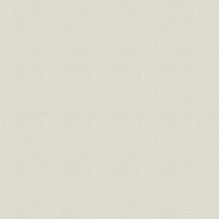
組織;経営
創業当初の事務分掌一覧
[昭和28年(1
辞令(4月より見習採用、5月採
用)、多賀支店開設時の発令通
昭和35年(1
人事
知、行員見習の辞令(5月正式採
年(1962年
用)
普通預金会計機(NCR42号)、当
座預金会計機(バロース)、テラ
情報システム
ーズマシーン(バロース)、小型
電子計算機(定期預金)、和文タ
イプライター、データ通信室
預金残高・貸出残高および増加
昭和31年(1
貯蓄;融資
率
(1962年)9
会長・頭取列伝 2 第2代頭取 石
役員
原秀太郎(第2代会長)、第3代頭
取 佐藤芳樹(第3代会長)
昭和44年(1
有価証券
有価証券勘定の推移
(1972年)9
事業所
連絡員詰所整理計画書
昭和32年(1