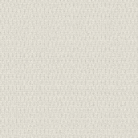
(株)関東銀行が(株)つくば銀行よ
資産
平成15年(
り引き継いだ資産・負債の内訳
大正14年(1
沿革
つくば銀行のあゆみ
(2003年)4
社章;社歌
行章・行歌
役員
役員・執行委員
平成14年(2