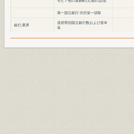
セピア色の真鍋町(土浦)の記憶
第一国立銀行 渋沢栄一頭取
道府県別国立銀行数および資本
銀行;業界
金
店舗設置予定地の既存銀行預金
昭和25年(1
貯蓄;経営
残高
年(1952年
昭和25年(1
業界;銀行
新設銀行一覧
29年(195
会長・頭取列伝 1 初代会長 菊田
役員
七平、初代頭取 風戸元愛
経営政策
基本方針
[昭和27年(1
財務・業績;貯蓄
第1期末預金残高および構成
[昭和28年(
昭和27年(1
事業所
創業期3年間の出店情況
29年(195
[昭和27年(
事業所
[支店]
年(1954年)