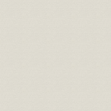
対応
(2003年)3
昭和45年(
制服
女子制服の変遷
(1993年)夏
会長・頭取列伝 3 第4代頭取 渡
役員
辺幸男(第4代会長)、第5代頭取
亀井謙二(第5代会長)
バブル崩壊後の主な緊急経済対
平成4年(19
経済政策
策
(2002年)
平成5年(19
設備
当行設置の現金自動設備
(2002年)
[懸賞金付定期預金の]1ユニット
商品
平成10年(1
あたりの懸賞金内訳
アウトソーシング決定から稼働
平成10年(1
経営
までの概要
(2000年)5
会長・頭取列伝 4 第6代頭取 船