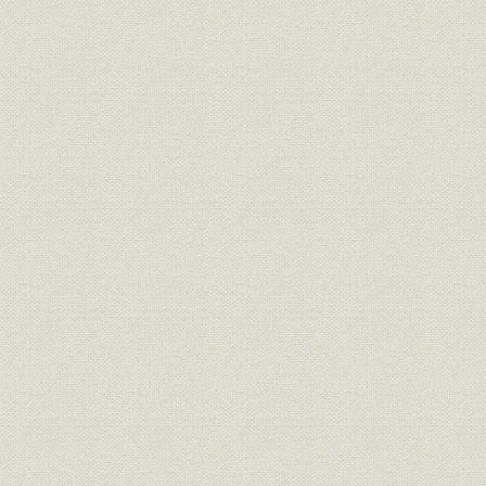
役員
岡正道(第6代会長)、第7代頭取
草間卓(第7代会長)
平成11年度(
従業員;人事
退職者種類別一覧
年度(2002
平成10年(1
経営政策
経営改善策の概要
(2000年)3
平成6年(19
社会貢献
助成給付社会福祉法人一覧
(2002年)
[平成14年(
国土開発;都市開発
県内沿線開発プロジェクト
(2003年)頃
昭和38年(1
物流
重要港湾の現況
(2002年)
平成7年(19
工場立地
新規工場立地動向
(2002年)