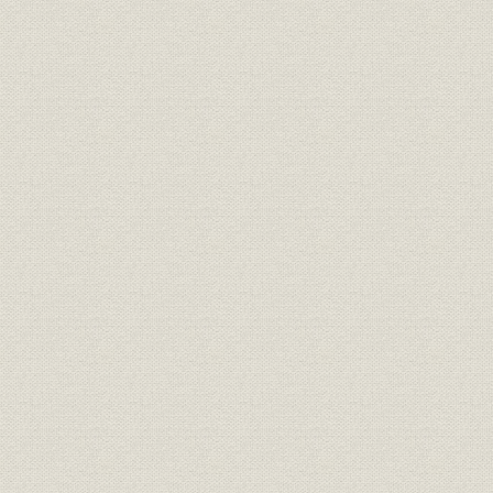
(株)関東銀行が(株)つくば銀行よ
資産
平成15年(
り引き継いだ資産・負債の内訳
大正14年(1
沿革
つくば銀行のあゆみ
(2003年)4
社章;社歌
行章・行歌
役員
役員・執行委員
平成14年(2