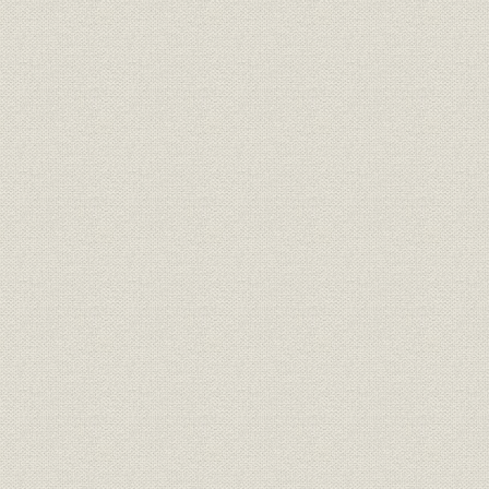
昭和31年(1
事業所;貯蓄
連絡員詰所の預金実績の推移
32年(195
昭和27年(1
事業所
創立当初の支店増設計画書
年(1958年
[茨城県の]人口および世帯数の推
昭和41年(1
人口
移
(1974年)
昭和48年度(
倒産
全国倒産件数の推移
年度(1978
当行の平均貸出金利・預金金利
昭和51年(1
金利
の推移
年(1979年
社歌
コラム 行歌の制定
[昭和57年(1
昭和60年(1
産業;事業所
新規立地工場の全国順位
(1988年)
昭和57年(1
農産物
青果物の銘柄産地
(1992年)
預金金利自由化の推移と当行の
昭和54年(1
金利;貯蓄