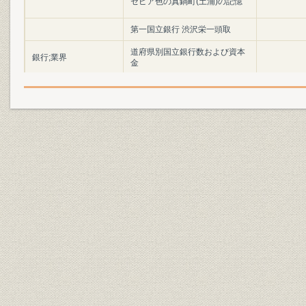
セピア色の真鍋町(土浦)の記憶
第一国立銀行 渋沢栄一頭取
道府県別国立銀行数および資本
銀行;業界
金
店舗設置予定地の既存銀行預金
昭和25年(1
貯蓄;経営
残高
年(1952年
昭和25年(1
業界;銀行
新設銀行一覧
29年(195
会長・頭取列伝 1 初代会長 菊田
役員
七平、初代頭取 風戸元愛
経営政策
基本方針
[昭和27年(1
財務・業績;貯蓄
第1期末預金残高および構成
[昭和28年(
昭和27年(1
事業所
創業期3年間の出店情況
29年(195
[昭和27年(
事業所
[支店]
年(1954年)