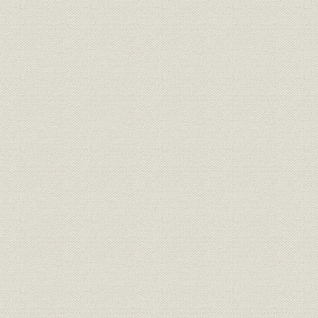
対応
(2003年)3
昭和45年(
制服
女子制服の変遷
(1993年)夏
会長・頭取列伝 3 第4代頭取 渡
役員
辺幸男(第4代会長)、第5代頭取
亀井謙二(第5代会長)
バブル崩壊後の主な緊急経済対
平成4年(19
経済政策
策
(2002年)
平成5年(19
設備
当行設置の現金自動設備
(2002年)
[懸賞金付定期預金の]1ユニット
商品
平成10年(1
あたりの懸賞金内訳
アウトソーシング決定から稼働
平成10年(1
経営
までの概要
(2000年)5
会長・頭取列伝 4 第6代頭取 船