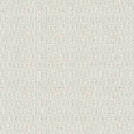
役員
岡正道(第6代会長)、第7代頭取
草間卓(第7代会長)
平成11年度(
従業員;人事
退職者種類別一覧
年度(2002
平成10年(1
経営政策
経営改善策の概要
(2000年)3
平成6年(19
社会貢献
助成給付社会福祉法人一覧
(2002年)
[平成14年(
国土開発;都市開発
県内沿線開発プロジェクト
(2003年)頃
昭和38年(1
物流
重要港湾の現況
(2002年)
平成7年(19
工場立地
新規工場立地動向
(2002年)