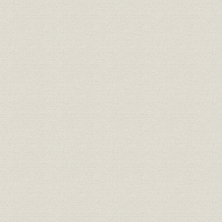
組織;経営
創業当初の事務分掌一覧
[昭和28年(1
辞令(4月より見習採用、5月採
用)、多賀支店開設時の発令通
昭和35年(1
人事
知、行員見習の辞令(5月正式採
年(1962年
用)
普通預金会計機(NCR42号)、当
座預金会計機(バロース)、テラ
情報システム
ーズマシーン(バロース)、小型
電子計算機(定期預金)、和文タ
イプライター、データ通信室
預金残高・貸出残高および増加
昭和31年(1
貯蓄;融資
率
(1962年)9
会長・頭取列伝 2 第2代頭取 石
役員
原秀太郎(第2代会長)、第3代頭
取 佐藤芳樹(第3代会長)
昭和44年(1
有価証券
有価証券勘定の推移
(1972年)9
事業所
連絡員詰所整理計画書
昭和32年(1