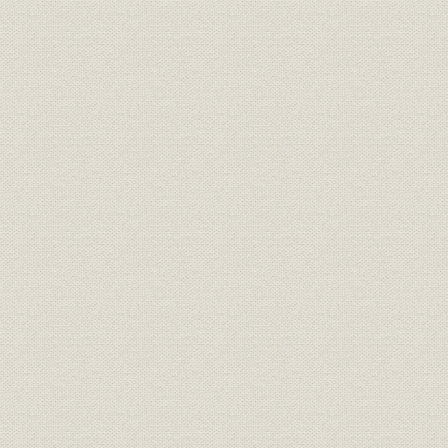
合併準備委員会と専門部会の組
組織;提携・合併
[平成14年(2
織図
関東つくば銀行発足後の店名変
事業所;提携・合併
[平成14年(2
更
提携・合併;経営
合併当時会社の概要
平成14年(2
提携・合併;情報システ
合併およびシステム統合までの
平成14年(2
ム
経緯
(2003年)5
株式
大株主 普通株式
平成15年(
株式
大株主 優先株式
平成15年(