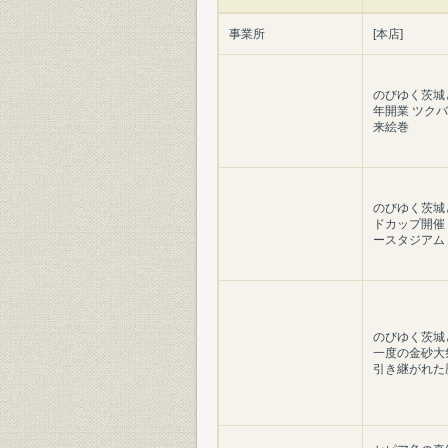
事業所
[本店]
のびゆく茨城と
年開業 ツク
来絵巻
のびゆく茨城
ドカップ開催
ースタジアム
のびゆく茨城
一度の金砂大祭
引き継がれた