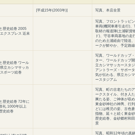
[平成15年(2003年)]
写真、本店全景
写真、フロントラッピン
車両(機関車牽引走行)、
歴史絵巻 2005
取材の報道陣(土浦駅貨
バエクスプレス 近未
ド)、守谷車両基地の走
のため土浦経由で陸送、
ークが鮮やか、予定路線
写真、ワールドカップ・
ター、ワールドカップ開
と歴史絵巻 ワール
立カシマサッカースタジ
 県立カシマサッカ
アントラーズ・サポータ
 スポーツ絵巻
気が伝わる、県立カシマ
ースタジアム
写真、町の古老たちのア
ークスタイル、付き人た
爽たる姿、ご神体が収め
と歴史絵巻 72年に
東金砂神社の神輿、行列
礼 1000年以上
どには稚児の姿、古色蒼
歴史絵巻
指物、延々と続く東金砂
歴史絵巻、金砂郷村和田
景
写真、昭和12年頃の真