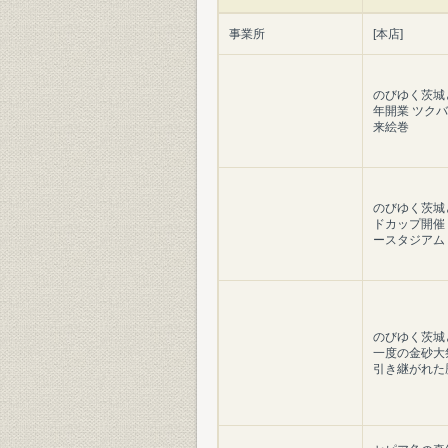
事業所
[本店]
のびゆく茨城と
年開業 ツク
来絵巻
のびゆく茨城
ドカップ開催
ースタジアム
のびゆく茨城
一度の金砂大祭
引き継がれた