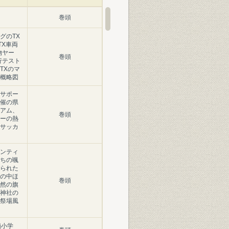
巻頭
グのTX
TX車両
物ヤー
巻頭
行テスト
TXのマ
概略図
サポー
催の県
アム、
巻頭
ーの熱
サッカ
ンティ
ちの颯
られた
の中ほ
巻頭
然の旗
神社の
祭場風
鍋小学