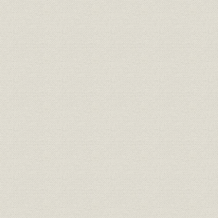
(株)関東銀行が(株)つくば銀行よ
資産
平成15年(
り引き継いだ資産・負債の内訳
大正14年(1
沿革
つくば銀行のあゆみ
(2003年)4
社章;社歌
行章・行歌
役員
役員・執行委員
平成14年(2