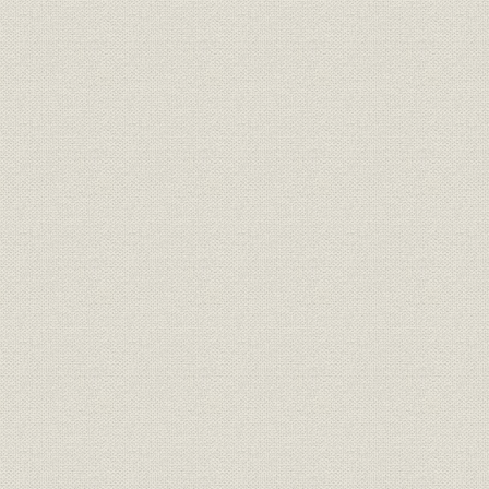
合併準備委員会と専門部会の組
組織;提携・合併
[平成14年(2
織図
関東つくば銀行発足後の店名変
事業所;提携・合併
[平成14年(2
更
提携・合併;経営
合併当時会社の概要
平成14年(2
提携・合併;情報システ
合併およびシステム統合までの
平成14年(2
ム
経緯
(2003年)5
株式
大株主 普通株式
平成15年(
株式
大株主 優先株式
平成15年(