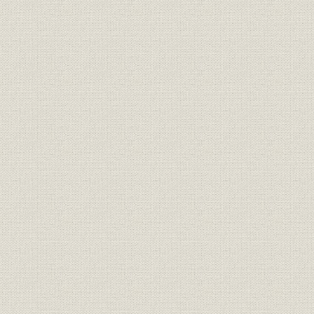
昭和31年(1
事業所;貯蓄
連絡員詰所の預金実績の推移
32年(195
昭和27年(1
事業所
創立当初の支店増設計画書
年(1958年
[茨城県の]人口および世帯数の推
昭和41年(1
人口
移
(1974年)
昭和48年度(
倒産
全国倒産件数の推移
年度(1978
当行の平均貸出金利・預金金利
昭和51年(1
金利
の推移
年(1979年
社歌
コラム 行歌の制定
[昭和57年(1
昭和60年(1
産業;事業所
新規立地工場の全国順位
(1988年)
昭和57年(1
農産物
青果物の銘柄産地
(1992年)
預金金利自由化の推移と当行の
昭和54年(1
金利;貯蓄