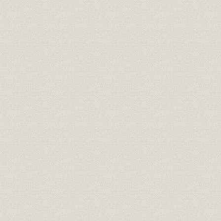
役員
岡正道(第6代会長)、第7代頭取
草間卓(第7代会長)
平成11年度(
従業員;人事
退職者種類別一覧
年度(2002
平成10年(1
経営政策
経営改善策の概要
(2000年)3
平成6年(19
社会貢献
助成給付社会福祉法人一覧
(2002年)
[平成14年(
国土開発;都市開発
県内沿線開発プロジェクト
(2003年)頃
昭和38年(1
物流
重要港湾の現況
(2002年)
平成7年(19
工場立地
新規工場立地動向
(2002年)