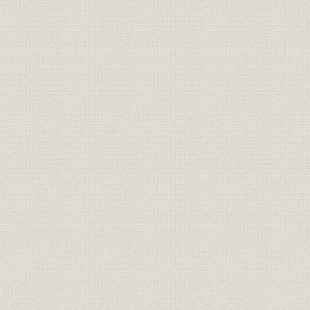
組織;経営
創業当初の事務分掌一覧
[昭和28年(1
辞令(4月より見習採用、5月採
用)、多賀支店開設時の発令通
昭和35年(1
人事
知、行員見習の辞令(5月正式採
年(1962年
用)
普通預金会計機(NCR42号)、当
座預金会計機(バロース)、テラ
情報システム
ーズマシーン(バロース)、小型
電子計算機(定期預金)、和文タ
イプライター、データ通信室
預金残高・貸出残高および増加
昭和31年(1
貯蓄;融資
率
(1962年)9
会長・頭取列伝 2 第2代頭取 石
役員
原秀太郎(第2代会長)、第3代頭
取 佐藤芳樹(第3代会長)
昭和44年(1
有価証券
有価証券勘定の推移
(1972年)9
事業所
連絡員詰所整理計画書
昭和32年(1