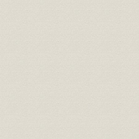
対応
(2003年)3
昭和45年(
制服
女子制服の変遷
(1993年)夏
会長・頭取列伝 3 第4代頭取 渡
役員
辺幸男(第4代会長)、第5代頭取
亀井謙二(第5代会長)
バブル崩壊後の主な緊急経済対
平成4年(19
経済政策
策
(2002年)
平成5年(19
設備
当行設置の現金自動設備
(2002年)
[懸賞金付定期預金の]1ユニット
商品
平成10年(1
あたりの懸賞金内訳
アウトソーシング決定から稼働
平成10年(1
経営
までの概要
(2000年)5
会長・頭取列伝 4 第6代頭取 船