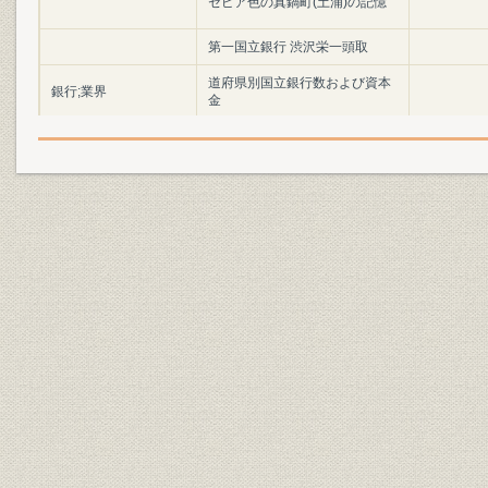
セピア色の真鍋町(土浦)の記憶
第一国立銀行 渋沢栄一頭取
道府県別国立銀行数および資本
銀行;業界
金
店舗設置予定地の既存銀行預金
昭和25年(1
貯蓄;経営
残高
年(1952年
昭和25年(1
業界;銀行
新設銀行一覧
29年(195
会長・頭取列伝 1 初代会長 菊田
役員
七平、初代頭取 風戸元愛
経営政策
基本方針
[昭和27年(1
財務・業績;貯蓄
第1期末預金残高および構成
[昭和28年(
昭和27年(1
事業所
創業期3年間の出店情況
29年(195
[昭和27年(
事業所
[支店]
年(1954年)