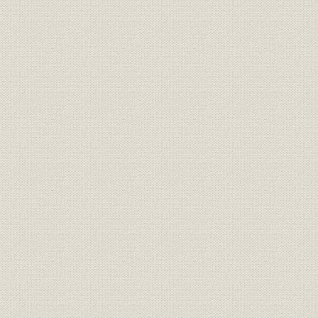
財務・業績
払込資本金対諸預金比較表
財務・業績
各種預金増減表
沿革
重要記事年表
明治32年~
重役会議、本店営業所執務之光
役員
景
財務・業績
第四十二期営業報告書
大正9年下