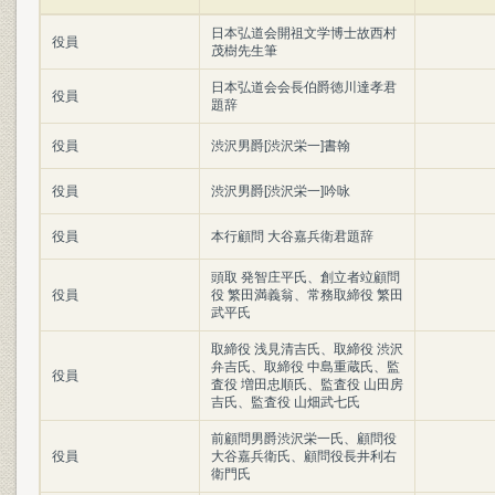
日本弘道会開祖文学博士故西村
役員
茂樹先生筆
日本弘道会会長伯爵徳川達孝君
役員
題辞
役員
渋沢男爵[渋沢栄一]書翰
役員
渋沢男爵[渋沢栄一]吟咏
役員
本行顧問 大谷嘉兵衛君題辞
頭取 発智庄平氏、創立者竝顧問
役員
役 繁田満義翁、常務取締役 繁田
武平氏
取締役 浅見清吉氏、取締役 渋沢
弁吉氏、取締役 中島重蔵氏、監
役員
査役 増田忠順氏、監査役 山田房
吉氏、監査役 山畑武七氏
前顧問男爵渋沢栄一氏、顧問役
役員
大谷嘉兵衛氏、顧問役長井利右
衛門氏