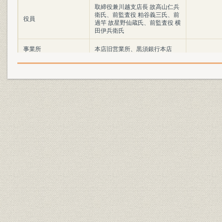
取締役兼川越支店長 故高山仁兵
衛氏、前監査役 粕谷義三氏、前
役員
過竿 故星野仙蔵氏、前監査役 横
田伊兵衛氏
事業所
本店旧営業所、黒須銀行本店
黒須銀行川越支店、黒須銀行松
事業所
山支店
黒須銀行入間川支店、本店倉庫
事業所
之一部
財務・業績
各期重要種目一覧表
明治33年~
財務・業績
金銀出納年表
財務・業績
純利益及積立金の比較図
諸預金貸付金割引手形及当座預
財務・業績
金貸越金増減表