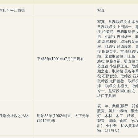
本店と松江市街
写真
写真、常務取締役 山本
常務取締役 上田陽一、
役 柏瀬宏、専務取締役 
男、相談役 吉田雄三、
取 深野和夫、取締役副頭
根、取締役 糸原義隆、
役 船越英男、常務取締役
郎、常務取締役 川上薫
平成3年(1991年)7月1日現在
締役 伊藤泰嗣、監査役 
監査役 小笠原正克、取締
順之進、取締役 長谷年
役 石原智治、取締役 石
取締役 太田義教、取締役
津、取締役 山根長、取締
令一、監査役 園山佳之
坂口平兵衛
表、年、業種(銀行、貸
販売、製糸・織物、醸造
種別会社数と払込
明治35年(1902年)末、大正元年
灯、木材・木工、精米、
(1912年)末
製造、運輸、倉庫、その
計)、会社数、払込資本金
額、1社当り)