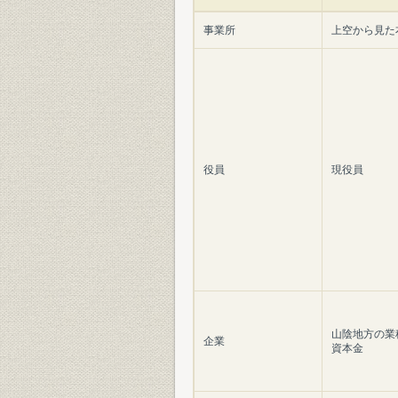
事業所
上空から見た
役員
現役員
山陰地方の業
企業
資本金