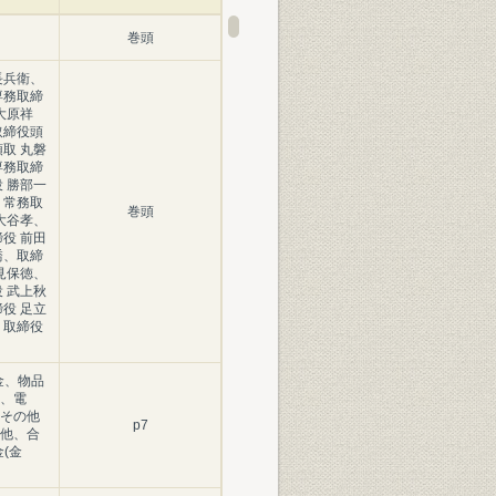
巻頭
長兵衛、
専務取締
大原祥
取締役頭
取 丸磐
専務取締
 勝部一
、常務取
巻頭
大谷孝、
役 前田
喬、取締
見保徳、
 武上秋
役 足立
、取締役
金、物品
、電
その他
p7
他、合
(金