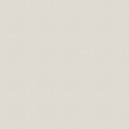
山陰地方の普通銀行(専業)の推
大正元年(1
銀行;財務・業績
移(大正時代)
(1926年)
山陰地方の普通銀行の預金・貸
大正3年(1
銀行;経営
出金の推移
(1919年)
山陰地方6都市の預金・貸出金
貯蓄;融資
大正10年(1
状況
山陰地方本店銀行数の異動(大正
大正元年(1
銀行
時代)
(1926年)末
昭和元年(1
金融;貯蓄
金融恐慌による預金増減状況
(1927年)末