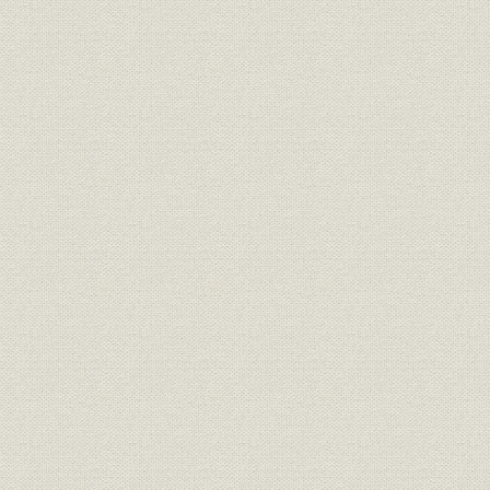
銀行;事業所
鳥取県農工銀行
[明治31年(1
銀行;事業所
島根県農工銀行
[明治31年(1
銀行;事業所
創立時の松江銀行本店
明治22年(1
銀行;事業所
創立時の米子銀行本店
明治27年(1
山陰地方の銀行の年次別新設状
明治18年(
銀行
況
(1912年)
銀行
山陰地方銀行の地域別設立状況
大正元年(1
山陰地方の普通銀行資金構成の
明治31年(1
銀行;資金
推移
(1908年)