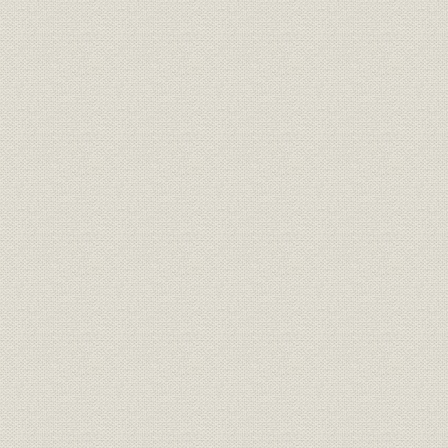
明治20年(1
米
山陰地方の米作の推移
(1924年)
明治30年(1
養蚕
山陰地方の養蚕の推移
(1925年)
銀行;財務・業績
島根県内本店銀行の主要勘定
大正3年(19
銀行;財務・業績
鳥取県内本店銀行の主要勘定
大正3年(19
山陰地方の普通銀行の推移(大正
大正元年(1
銀行;財務・業績
時代)
(1926年)