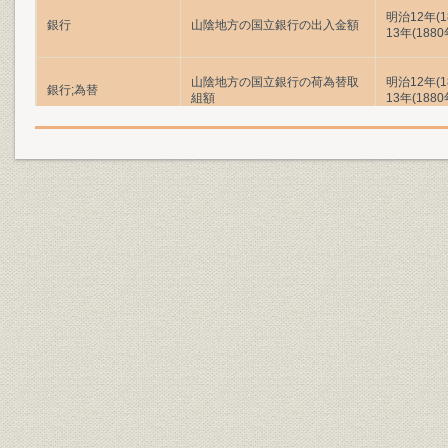
明治12年(
銀行
山陰地方の国立銀行の出入金額
13年(188
山陰地方の国立銀行の荷為替取
明治12年(
銀行;為替
組額
13年(188
各国立銀行の営業初年度の主要
明治11年(1
銀行;財務・業績
計数
(1879年)
津和野第五十三国立銀行の主要
明治15年(1
銀行;財務・業績
勘定の推移
年(1897年
明治31年(1
銀行;財務・業績
五十三銀行の主要勘定の推移
年(1903年