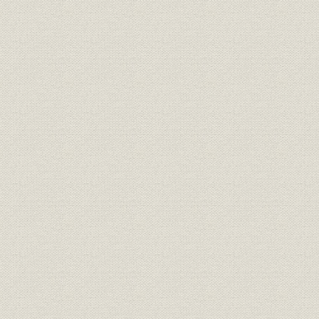
山陰地方の普通銀行貸付金の推
明治31年(1
銀行;資金
移
(1908年)
山陰地方の普通銀行担保別貸付
銀行;資金
明治36年(1
金構成比率
山陰地方の普通銀行収益状況の
明治31年(1
銀行;財務・業績
推移
(1908年)
明治元年(1
米;価格
米価の推移
(1965年)
大正元年(1
銀行;財務・業績
全国普通銀行主要勘定
(1929年)
わが国における各期の普通銀行
明治35年(1
銀行
異動状況
(1945年)