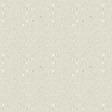
昭和6年(19
銀行;財務・業績
松江銀行主要勘定
(1940年)
昭和5年(19
銀行;財務・業績
全国地方銀行主要勘定
(1940年)
昭和6年(19
銀行;財務・業績
山陰貯蓄銀行主要勘定
(1940年)
昭和5年(19
銀行;財務・業績
全国貯蓄銀行主要勘定
(1940年)
昭和2年(1
銀行;株式
山陰地方の銀行の配当率
(1935年)
山陰地方の金融機関別預貯金シ
昭和7年(1
貯蓄;シェア
ェアの推移
(1937年)末