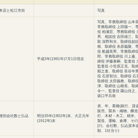
本店と松江市街
写真
写真、常務取締役 山本
常務取締役 上田陽一、
役 柏瀬宏、専務取締役 
男、相談役 吉田雄三、
取 深野和夫、取締役副頭
根、取締役 糸原義隆、
役 船越英男、常務取締役
郎、常務取締役 川上薫
平成3年(1991年)7月1日現在
締役 伊藤泰嗣、監査役 
監査役 小笠原正克、取締
順之進、取締役 長谷年
役 石原智治、取締役 石
取締役 太田義教、取締役
津、取締役 山根長、取締
令一、監査役 園山佳之
坂口平兵衛
表、年、業種(銀行、貸
販売、製糸・織物、醸造
種別会社数と払込
明治35年(1902年)末、大正元年
灯、木材・木工、精米、
(1912年)末
製造、運輸、倉庫、その
計)、会社数、払込資本金
額、1社当り)