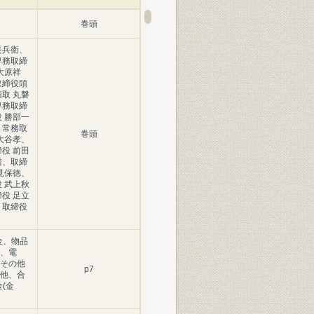
巻頭
長兵衛、
専務取締
大原祥
取締役頭
取 丸磐
専務取締
 勝部一
、常務取
巻頭
大谷孝、
役 前田
喬、取締
見保徳、
 武上秋
役 足立
、取締役
金、物品
、電
その他
p7
他、合
(金