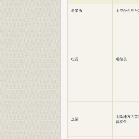
事業所
上空から見た
役員
現役員
山陰地方の業
企業
資本金