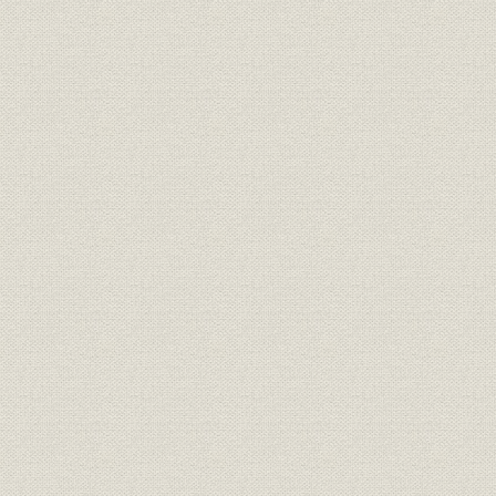
山陰地方の普通銀行貸付金の推
明治31年(1
銀行;資金
移
(1908年)
山陰地方の普通銀行担保別貸付
銀行;資金
明治36年(1
金構成比率
山陰地方の普通銀行収益状況の
明治31年(1
銀行;財務・業績
推移
(1908年)
明治元年(1
米;価格
米価の推移
(1965年)
大正元年(1
銀行;財務・業績
全国普通銀行主要勘定
(1929年)
わが国における各期の普通銀行
明治35年(1
銀行
異動状況
(1945年)