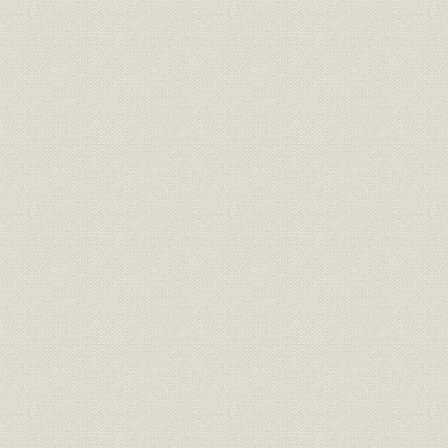
銀行
銀行法による無資格銀行一覧
昭和2年(1
昭和3年(19
銀行
普通銀行数の推移
(1941年)
昭和2年(19
銀行;財務・業績
山陰地方の普通銀行の主要勘定
(1936年)
昭和2年(19
銀行;財務・業績
山陰地方の貯蓄銀行の主要勘定
(1936年)
銀行;資金
山陰貯蓄銀行の職業別貸出残高
昭和8年(19