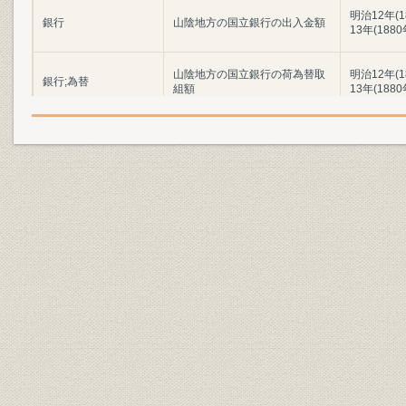
明治12年(
銀行
山陰地方の国立銀行の出入金額
13年(188
山陰地方の国立銀行の荷為替取
明治12年(
銀行;為替
組額
13年(188
各国立銀行の営業初年度の主要
明治11年(1
銀行;財務・業績
計数
(1879年)
津和野第五十三国立銀行の主要
明治15年(1
銀行;財務・業績
勘定の推移
年(1897年
明治31年(1
銀行;財務・業績
五十三銀行の主要勘定の推移
年(1903年