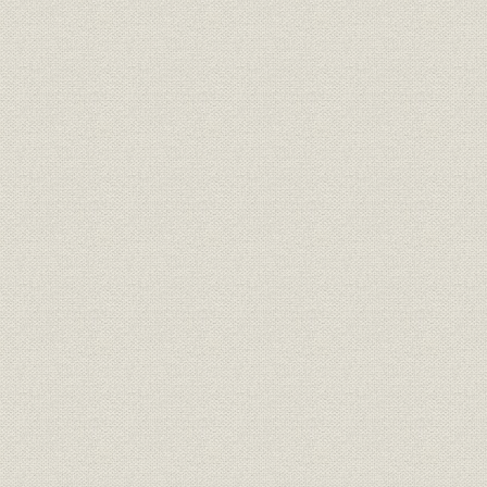
山陰地方の普通銀行(専業)の推
大正元年(1
銀行;財務・業績
移(大正時代)
(1926年)
山陰地方の普通銀行の預金・貸
大正3年(1
銀行;経営
出金の推移
(1919年)
山陰地方6都市の預金・貸出金
貯蓄;融資
大正10年(1
状況
山陰地方本店銀行数の異動(大正
大正元年(1
銀行
時代)
(1926年)末
昭和元年(1
金融;貯蓄
金融恐慌による預金増減状況
(1927年)末