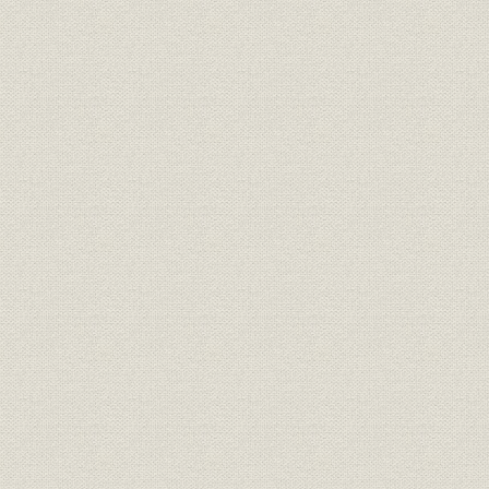
昭和6年(19
銀行;財務・業績
松江銀行主要勘定
(1940年)
昭和5年(19
銀行;財務・業績
全国地方銀行主要勘定
(1940年)
昭和6年(19
銀行;財務・業績
山陰貯蓄銀行主要勘定
(1940年)
昭和5年(19
銀行;財務・業績
全国貯蓄銀行主要勘定
(1940年)
昭和2年(1
銀行;株式
山陰地方の銀行の配当率
(1935年)
山陰地方の金融機関別預貯金シ
昭和7年(1
貯蓄;シェア
ェアの推移
(1937年)末