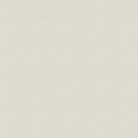
明治20年(1
米
山陰地方の米作の推移
(1924年)
明治30年(1
養蚕
山陰地方の養蚕の推移
(1925年)
銀行;財務・業績
島根県内本店銀行の主要勘定
大正3年(19
銀行;財務・業績
鳥取県内本店銀行の主要勘定
大正3年(19
山陰地方の普通銀行の推移(大正
大正元年(1
銀行;財務・業績
時代)
(1926年)