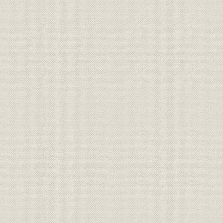
銀行;事業所
鳥取県農工銀行
[明治31年(1
銀行;事業所
島根県農工銀行
[明治31年(1
銀行;事業所
創立時の松江銀行本店
明治22年(1
銀行;事業所
創立時の米子銀行本店
明治27年(1
山陰地方の銀行の年次別新設状
明治18年(
銀行
況
(1912年)
銀行
山陰地方銀行の地域別設立状況
大正元年(1
山陰地方の普通銀行資金構成の
明治31年(1
銀行;資金
推移
(1908年)