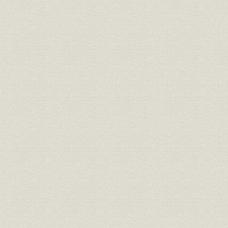
昭和6年(19
銀行;財務・業績
松江銀行主要勘定
(1940年)
昭和5年(19
銀行;財務・業績
全国地方銀行主要勘定
(1940年)
昭和6年(19
銀行;財務・業績
山陰貯蓄銀行主要勘定
(1940年)
昭和5年(19
銀行;財務・業績
全国貯蓄銀行主要勘定
(1940年)
昭和2年(1
銀行;株式
山陰地方の銀行の配当率
(1935年)
山陰地方の金融機関別預貯金シ
昭和7年(1
貯蓄;シェア
ェアの推移
(1937年)末