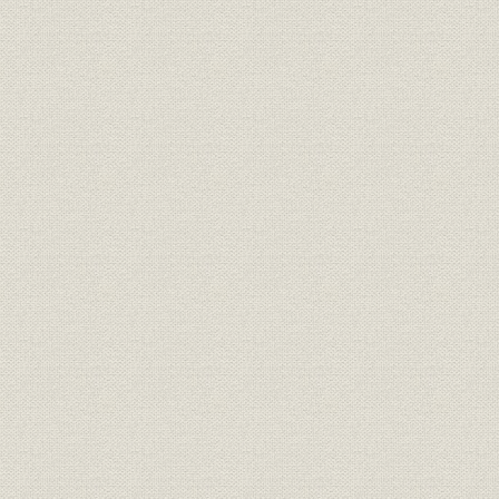
銀行;事業所
鳥取県農工銀行
[明治31年(1
銀行;事業所
島根県農工銀行
[明治31年(1
銀行;事業所
創立時の松江銀行本店
明治22年(1
銀行;事業所
創立時の米子銀行本店
明治27年(1
山陰地方の銀行の年次別新設状
明治18年(
銀行
況
(1912年)
銀行
山陰地方銀行の地域別設立状況
大正元年(1
山陰地方の普通銀行資金構成の
明治31年(1
銀行;資金
推移
(1908年)