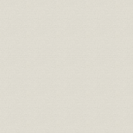
山陰地方の普通銀行(専業)の推
大正元年(1
銀行;財務・業績
移(大正時代)
(1926年)
山陰地方の普通銀行の預金・貸
大正3年(1
銀行;経営
出金の推移
(1919年)
山陰地方6都市の預金・貸出金
貯蓄;融資
大正10年(1
状況
山陰地方本店銀行数の異動(大正
大正元年(1
銀行
時代)
(1926年)末
昭和元年(1
金融;貯蓄
金融恐慌による預金増減状況
(1927年)末