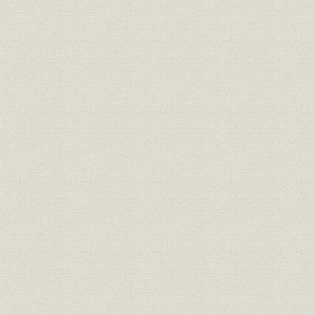
山陰地方の普通銀行貸付金の推
明治31年(1
銀行;資金
移
(1908年)
山陰地方の普通銀行担保別貸付
銀行;資金
明治36年(1
金構成比率
山陰地方の普通銀行収益状況の
明治31年(1
銀行;財務・業績
推移
(1908年)
明治元年(1
米;価格
米価の推移
(1965年)
大正元年(1
銀行;財務・業績
全国普通銀行主要勘定
(1929年)
わが国における各期の普通銀行
明治35年(1
銀行
異動状況
(1945年)