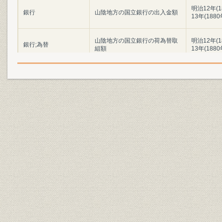
明治12年(
銀行
山陰地方の国立銀行の出入金額
13年(188
山陰地方の国立銀行の荷為替取
明治12年(
銀行;為替
組額
13年(188
各国立銀行の営業初年度の主要
明治11年(1
銀行;財務・業績
計数
(1879年)
津和野第五十三国立銀行の主要
明治15年(1
銀行;財務・業績
勘定の推移
年(1897年
明治31年(1
銀行;財務・業績
五十三銀行の主要勘定の推移
年(1903年