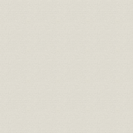
銀行
銀行法による無資格銀行一覧
昭和2年(1
昭和3年(19
銀行
普通銀行数の推移
(1941年)
昭和2年(19
銀行;財務・業績
山陰地方の普通銀行の主要勘定
(1936年)
昭和2年(19
銀行;財務・業績
山陰地方の貯蓄銀行の主要勘定
(1936年)
銀行;資金
山陰貯蓄銀行の職業別貸出残高
昭和8年(19