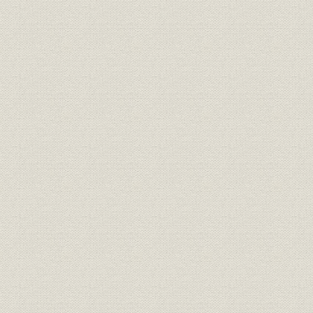
明治20年(1
米
山陰地方の米作の推移
(1924年)
明治30年(1
養蚕
山陰地方の養蚕の推移
(1925年)
銀行;財務・業績
島根県内本店銀行の主要勘定
大正3年(19
銀行;財務・業績
鳥取県内本店銀行の主要勘定
大正3年(19
山陰地方の普通銀行の推移(大正
大正元年(1
銀行;財務・業績
時代)
(1926年)