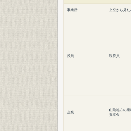
事業所
上空から見た
役員
現役員
山陰地方の業
企業
資本金