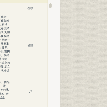
巻頭
長兵衛、
専務取締
大原祥
取締役頭
取 丸磐
専務取締
 勝部一
、常務取
巻頭
大谷孝、
役 前田
喬、取締
見保徳、
 武上秋
役 足立
、取締役
金、物品
、電
その他
p7
他、合
(金