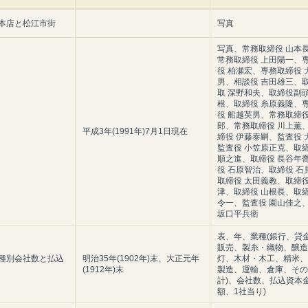
本店と松江市街
写真
写真、常務取締役 山本
常務取締役 上田陽一、
役 柏瀬宏、専務取締役 
男、相談役 吉田雄三、
取 深野和夫、取締役副頭
根、取締役 糸原義隆、
役 船越英男、常務取締役
郎、常務取締役 川上薫
平成3年(1991年)7月1日現在
締役 伊藤泰嗣、監査役 
監査役 小笠原正克、取締
順之進、取締役 長谷年
役 石原智治、取締役 石
取締役 太田義教、取締役
津、取締役 山根長、取締
令一、監査役 園山佳之
坂口平兵衛
表、年、業種(銀行、貸
販売、製糸・織物、醸造
種別会社数と払込
明治35年(1902年)末、大正元年
灯、木材・木工、精米、
(1912年)末
製造、運輸、倉庫、その
計)、会社数、払込資本金
額、1社当り)