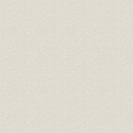
山陰地方の普通銀行(専業)の推
大正元年(1
銀行;財務・業績
移(大正時代)
(1926年)
山陰地方の普通銀行の預金・貸
大正3年(1
銀行;経営
出金の推移
(1919年)
山陰地方6都市の預金・貸出金
貯蓄;融資
大正10年(1
状況
山陰地方本店銀行数の異動(大正
大正元年(1
銀行
時代)
(1926年)末
昭和元年(1
金融;貯蓄
金融恐慌による預金増減状況
(1927年)末