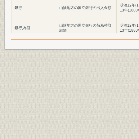
明治12年(
銀行
山陰地方の国立銀行の出入金額
13年(188
山陰地方の国立銀行の荷為替取
明治12年(
銀行;為替
組額
13年(188
各国立銀行の営業初年度の主要
明治11年(1
銀行;財務・業績
計数
(1879年)
津和野第五十三国立銀行の主要
明治15年(1
銀行;財務・業績
勘定の推移
年(1897年
明治31年(1
銀行;財務・業績
五十三銀行の主要勘定の推移
年(1903年