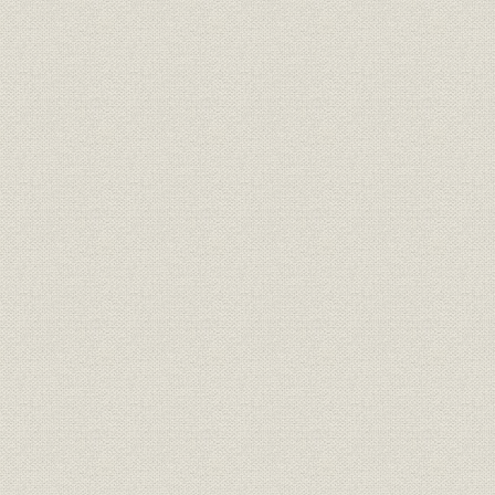
昭和6年(19
銀行;財務・業績
松江銀行主要勘定
(1940年)
昭和5年(19
銀行;財務・業績
全国地方銀行主要勘定
(1940年)
昭和6年(19
銀行;財務・業績
山陰貯蓄銀行主要勘定
(1940年)
昭和5年(19
銀行;財務・業績
全国貯蓄銀行主要勘定
(1940年)
昭和2年(1
銀行;株式
山陰地方の銀行の配当率
(1935年)
山陰地方の金融機関別預貯金シ
昭和7年(1
貯蓄;シェア
ェアの推移
(1937年)末