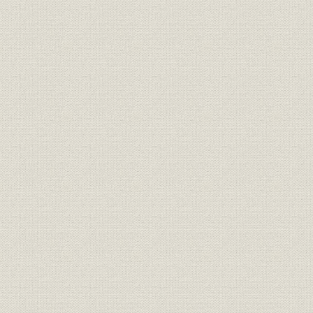
明治20年(1
米
山陰地方の米作の推移
(1924年)
明治30年(1
養蚕
山陰地方の養蚕の推移
(1925年)
銀行;財務・業績
島根県内本店銀行の主要勘定
大正3年(19
銀行;財務・業績
鳥取県内本店銀行の主要勘定
大正3年(19
山陰地方の普通銀行の推移(大正
大正元年(1
銀行;財務・業績
時代)
(1926年)