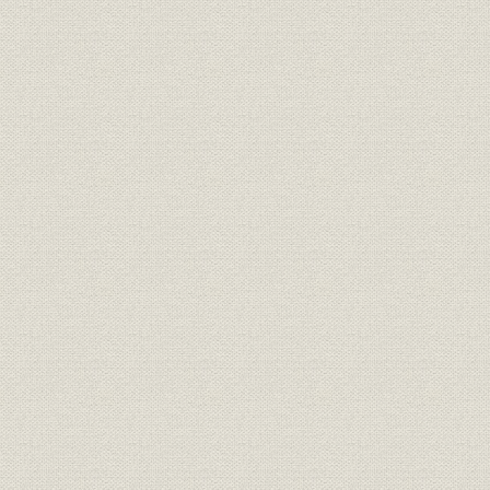
銀行;事業所
鳥取県農工銀行
[明治31年(1
銀行;事業所
島根県農工銀行
[明治31年(1
銀行;事業所
創立時の松江銀行本店
明治22年(1
銀行;事業所
創立時の米子銀行本店
明治27年(1
山陰地方の銀行の年次別新設状
明治18年(
銀行
況
(1912年)
銀行
山陰地方銀行の地域別設立状況
大正元年(1
山陰地方の普通銀行資金構成の
明治31年(1
銀行;資金
推移
(1908年)