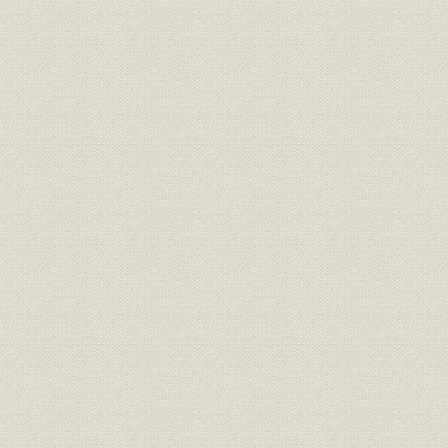
銀行
銀行法による無資格銀行一覧
昭和2年(1
昭和3年(19
銀行
普通銀行数の推移
(1941年)
昭和2年(19
銀行;財務・業績
山陰地方の普通銀行の主要勘定
(1936年)
昭和2年(19
銀行;財務・業績
山陰地方の貯蓄銀行の主要勘定
(1936年)
銀行;資金
山陰貯蓄銀行の職業別貸出残高
昭和8年(19