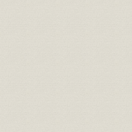
山陰地方の普通銀行貸付金の推
明治31年(1
銀行;資金
移
(1908年)
山陰地方の普通銀行担保別貸付
銀行;資金
明治36年(1
金構成比率
山陰地方の普通銀行収益状況の
明治31年(1
銀行;財務・業績
推移
(1908年)
明治元年(1
米;価格
米価の推移
(1965年)
大正元年(1
銀行;財務・業績
全国普通銀行主要勘定
(1929年)
わが国における各期の普通銀行
明治35年(1
銀行
異動状況
(1945年)