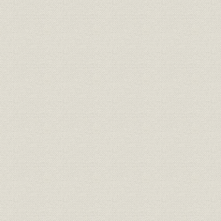
銀行;事業所
鳥取県農工銀行
[明治31年(1
銀行;事業所
島根県農工銀行
[明治31年(1
銀行;事業所
創立時の松江銀行本店
明治22年(1
銀行;事業所
創立時の米子銀行本店
明治27年(1
山陰地方の銀行の年次別新設状
明治18年(
銀行
況
(1912年)
銀行
山陰地方銀行の地域別設立状況
大正元年(1
山陰地方の普通銀行資金構成の
明治31年(1
銀行;資金
推移
(1908年)