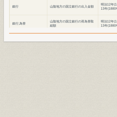
明治12年(
銀行
山陰地方の国立銀行の出入金額
13年(188
山陰地方の国立銀行の荷為替取
明治12年(
銀行;為替
組額
13年(188
各国立銀行の営業初年度の主要
明治11年(1
銀行;財務・業績
計数
(1879年)
津和野第五十三国立銀行の主要
明治15年(1
銀行;財務・業績
勘定の推移
年(1897年
明治31年(1
銀行;財務・業績
五十三銀行の主要勘定の推移
年(1903年