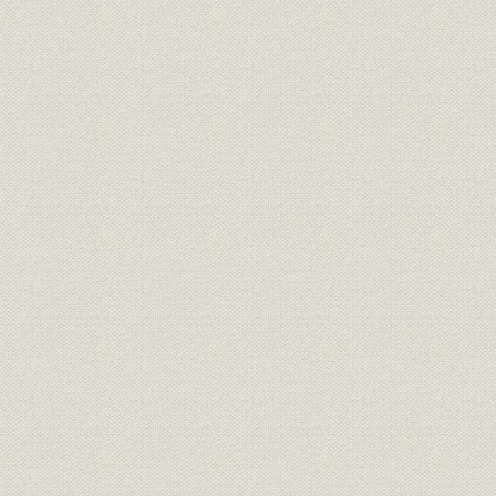
山陰地方の普通銀行(専業)の推
大正元年(1
銀行;財務・業績
移(大正時代)
(1926年)
山陰地方の普通銀行の預金・貸
大正3年(1
銀行;経営
出金の推移
(1919年)
山陰地方6都市の預金・貸出金
貯蓄;融資
大正10年(1
状況
山陰地方本店銀行数の異動(大正
大正元年(1
銀行
時代)
(1926年)末
昭和元年(1
金融;貯蓄
金融恐慌による預金増減状況
(1927年)末