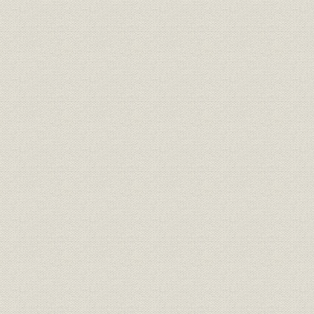
銀行
銀行法による無資格銀行一覧
昭和2年(1
昭和3年(19
銀行
普通銀行数の推移
(1941年)
昭和2年(19
銀行;財務・業績
山陰地方の普通銀行の主要勘定
(1936年)
昭和2年(19
銀行;財務・業績
山陰地方の貯蓄銀行の主要勘定
(1936年)
銀行;資金
山陰貯蓄銀行の職業別貸出残高
昭和8年(19