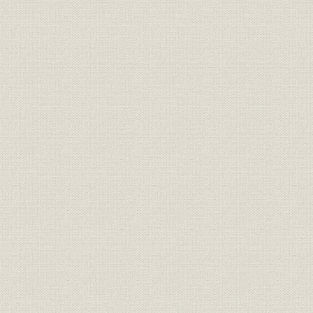
昭和6年(19
銀行;財務・業績
松江銀行主要勘定
(1940年)
昭和5年(19
銀行;財務・業績
全国地方銀行主要勘定
(1940年)
昭和6年(19
銀行;財務・業績
山陰貯蓄銀行主要勘定
(1940年)
昭和5年(19
銀行;財務・業績
全国貯蓄銀行主要勘定
(1940年)
昭和2年(1
銀行;株式
山陰地方の銀行の配当率
(1935年)
山陰地方の金融機関別預貯金シ
昭和7年(1
貯蓄;シェア
ェアの推移
(1937年)末