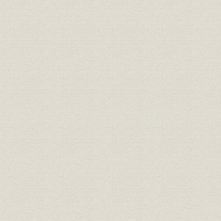
山陰地方の普通銀行貸付金の推
明治31年(1
銀行;資金
移
(1908年)
山陰地方の普通銀行担保別貸付
銀行;資金
明治36年(1
金構成比率
山陰地方の普通銀行収益状況の
明治31年(1
銀行;財務・業績
推移
(1908年)
明治元年(1
米;価格
米価の推移
(1965年)
大正元年(1
銀行;財務・業績
全国普通銀行主要勘定
(1929年)
わが国における各期の普通銀行
明治35年(1
銀行
異動状況
(1945年)