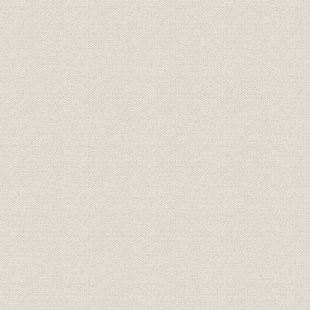
明治20年(1
米
山陰地方の米作の推移
(1924年)
明治30年(1
養蚕
山陰地方の養蚕の推移
(1925年)
銀行;財務・業績
島根県内本店銀行の主要勘定
大正3年(19
銀行;財務・業績
鳥取県内本店銀行の主要勘定
大正3年(19
山陰地方の普通銀行の推移(大正
大正元年(1
銀行;財務・業績
時代)
(1926年)