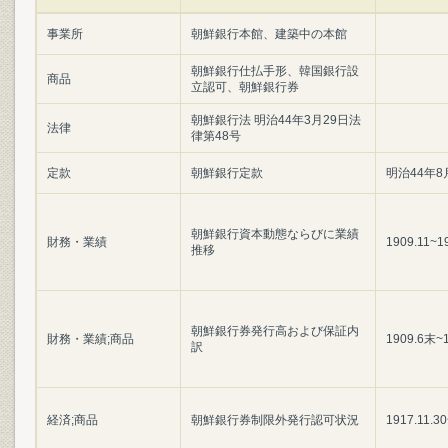
事業所
朝鮮銀行本館、建築中の本館
朝鮮銀行仕払手形、韓国銀行設
商品
立認可、朝鮮銀行券
朝鮮銀行法 明治44年3月29日法
法律
律第48号
定款
朝鮮銀行定款
明治44年8
朝鮮銀行資本動態ならびに業績
財務・業績
1909.11~1
推移
朝鮮銀行券発行高および保証内
財務・業績;商品
1909.6末~
訳
経済;商品
朝鮮銀行券制限外発行認可状況
1917.11.30