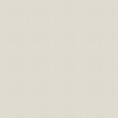
第一銀行資料 佐々木・市原第一
経営
銀行取締役の荒井度支部次官宛
意見書
韓国銀行条例(降煕3(1909)年7月
法律;法令
1909年7月
26日法律第22号)
朝鮮銀行意見書「朝鮮銀行ノ過
経営
去及将来」(1902(大正元)年12月
1909(大正
調)
朝鮮銀行意見書「満州金融機関
経営
1915年7月
ノ整備ニ関スル意見」
閣議提出資料「満州ニ於ケル特
経営
殊銀行機能ノ統一ニ関スル件」
1917(大正
(1917(大正6)年6月8日閣議決定)
満州中央銀行ノ営業方針ニ関ス
経営
ル意見書(1932年9月、朝鮮銀行
1932年9月
総裁加藤敬三郎)
昭和8年8月30日 小磯参謀長ニ
経済
提出シタル意見書写 満州国ノ幣
昭和8年8月
制問題ニ就テ
朝鮮銀行券問題ニ関スル意見書