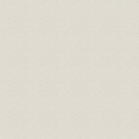
各期貸借対照表、損益計算書お
1909.12.3
財務・業績
よび利益金分配計算書 《損失》
20)
各期貸借対照表、損益計算書お
1909.12.3
財務・業績
よび利益金分配計算書 《利益金
20)
分配》
財務・業績
収益ならびに不公表利益内訳
1935.6期~