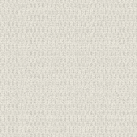
経営
1936年6月
(1936年6月、朝鮮銀行)
東亜銀行(仮称)設立案綱要(1936
経営理念
1936年6月
年6月、朝鮮銀行)
価格;経営
本支店金利変更経過ト其理由
1942年3月
朝鮮銀行券各月末発行高(終戦前
財務・業績
1944.7~19
後)
1945年9月~11月朝鮮銀行券発
財務・業績
1945.9.10~
行高
終戦後の京城の生活必需品小売
物価
1945~1949
価格推移
SCAPIN74 Memorandum
concerning Closing of Colonial
経営
1945.9.30
and Foreign Banks and Special
Wartime Institutions
SCAPIN73 Memorandum
経営
concerning Oral Instructions
1945.9.30
Given to Ministry of Finance