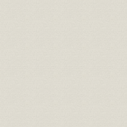
韓国中央銀行設立第1次案関係
経営理念
資料 韓国中央銀行設立ニ関スル
1907年頃
方法
韓国中央銀行設立第1次案関係
経営理念
資料 水町大蔵次官の阪谷大蔵大
臣に対する説明書
韓国銀行設立事情一件書類写 韓
経営理念
国中央銀行設立ニ関スル方法ノ
綱要
韓国銀行設立事情一件書類写 大
経営理念
韓銀行法案
韓国銀行設立事情一件書類写 第
経営理念
一銀行券ノ整理ニ関スル法律案