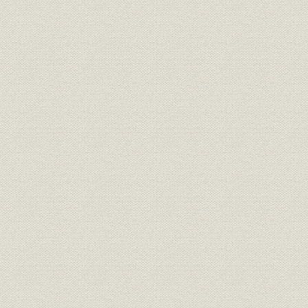
韓国銀行設立事情一件書類写
経営理念
(第一銀行券引継に関する大蔵省
見込)
韓国銀行設立事情一件書類写 韓
経営理念
国銀行設立ニ関スル事項報告
第一銀行資料 韓国中央金融機関
経営理念
設置案(写)
法律;法令
第一銀行資料 大韓銀行条例
第一銀行資料 大韓銀行ヘ業務引
政策;経営
継ニ関スル命令案(写)
第一銀行資料 第一銀行頭取渋沢
経営
栄一の朝鮮統監公爵伊藤博文宛
書簡
第一銀行資料 荒井度仕部次官の
経営
市原第一銀行韓国総支店支配人
宛通牒
第一銀行資料 市原第一銀行韓国
経営
総支店支配人の荒井度支部次官
宛覚書