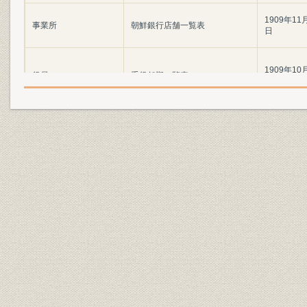
1909年11
事業所
朝鮮銀行店舗一覧表
日
1909年10
役員
重役任期一覧表
日
職員数および俸給手当(期末)推
従業員;賃金
1928.6~19
移
財務・業績
利回り推移
1935.12期