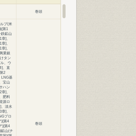
巻頭
ルプ(米
[第1
ン鉄鉱山
1章]、
1章]、
1章]、
本興業銀
けタン
ビル、ウ
章]、直
第2
、LNG基
]、宝山
アサハン
2章]、
]、肥料
、資源ロ
章]、淡水
3章]、
NGプロ
[第4
巻頭
)[第4
鉱山(チ
英国)[第