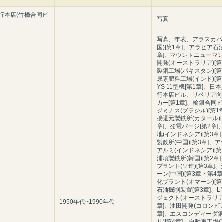
行本店(竹橋合同ビ
写真
写真、年表、アラスカパ
国)[第1章]、アラビア石油
章]、マウントニューマ
開発(オーストラリア)[第
製鋼工場(パキスタン)[第
尿素肥料工場(インド)[第
YS-11型機[第1章]、日
行本店ビル、リベリア向
カー[第1章]、輸銀合同
ジミナス(ブラジル)[第1
接還元製鉄所(カタール)[
章]、発電バージ[第2章]
地(インドネシア)[第3章
製鉄所(中国)[第3章]、
アルミ(インドネシア)[第
浦項製鉄所(韓国)[第2章
プラント(ソ連)[第3章]
ーン(中国)[第3章・第4
化プラント(オマーン)[第
石油掘削装置[第3章]、L
ジェクト(オーストラリア)
1950年代~1990年代
章]、油田開発(コロンビア
章]、エスコンディーダ銅
リ)[第4章]、自動車工場(