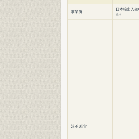
日本輸出入銀
事業所
ル)
沿革;経営