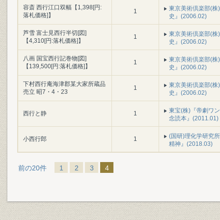
容斎 西行江口双幅【1,398[円:
東京美術倶楽部(株
1
落札価格]】
史』(2006.02)
芦雪 富士見西行半切[図]
東京美術倶楽部(株
1
【4,310[円:落札価格]】
史』(2006.02)
八画 国宝西行記巻物[図]
東京美術倶楽部(株
1
【139,500[円:落札価格]】
史』(2006.02)
下村西行庵海津郡某大家所蔵品
東京美術倶楽部(株
1
売立 昭7・4・23
史』(2006.02)
東宝(株)『帝劇ワン
西行と静
1
念読本』(2011.01)
(国研)理化学研究所
小西行郎
1
精神』(2018.03)
前の20件
1
2
3
4