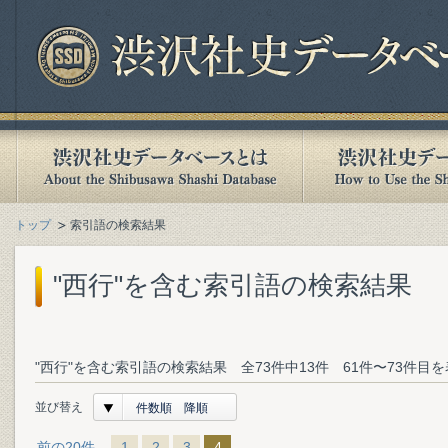
トップ
索引語の検索結果
"西行"を含む索引語の検索結果
"西行"を含む索引語の検索結果 全73件中13件 61件〜73件目
並び替え
件数順 降順
前の20件
1
2
3
4