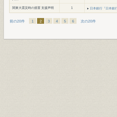
関東大震災時の措置 支援声明
1
日本銀行『日本銀行百年
前の20件
1
2
3
4
5
6
次の20件