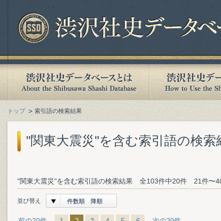
トップ
索引語の検索結果
"関東大震災"を含む索引語の検索
"関東大震災"を含む索引語の検索結果 全103件中20件 21件〜
並び替え
件数順 降順
前の20件
1
2
3
4
5
6
次の20件