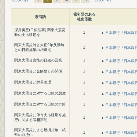
索引語のある
索引語
社史冊数
深井英五(日銀理事) 関東大震災
1
日本銀行『日本銀行百年
時の支払延期令
関東大震災時と大正9年反動時
1
日本銀行『日本銀行百年
との日銀施策の相違点
関東大震災直後の日銀の営業
1
日本銀行『日本銀行百年
関東大震災と金解禁との関係
1
日本銀行『日本銀行百年
関東大震災と財界整理
1
日本銀行『日本銀行百年
関東大震災に対する日銀の態度
1
日本銀行『日本銀行百年
関東大震災に対する日銀の方針
1
日本銀行『日本銀行百年
関東大震災に伴う支払延期令施
1
日本銀行『日本銀行百年
行に関する蔵相声明
関東大震災による焼損貨幣・紙
1
日本銀行『日本銀行百年
幣の取扱い