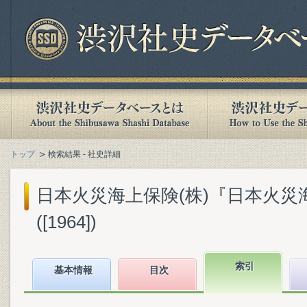
トップ
検索結果 - 社史詳細
日本火災海上保険(株)『日本火災
([1964])
索引
基本情報
目次