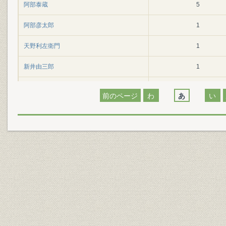
阿部泰蔵
5
阿部彦太郎
1
天野利左衛門
1
新井由三郎
1
安東貫一
1
前のページ
わ
あ
い
安藤浩
1