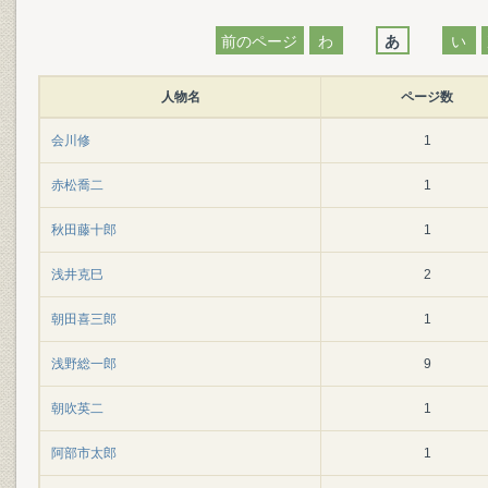
前のページ
わ
あ
い
人物名
ページ数
会川修
1
赤松喬二
1
秋田藤十郎
1
浅井克巳
2
朝田喜三郎
1
浅野総一郎
9
朝吹英二
1
阿部市太郎
1