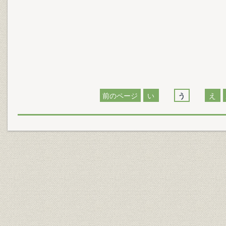
前のページ
い
う
え