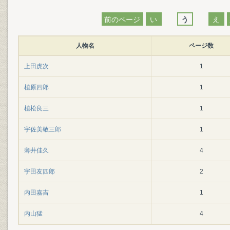
前のページ
い
う
え
人物名
ページ数
上田虎次
1
植原四郎
1
植松良三
1
宇佐美敬三郎
1
薄井佳久
4
宇田友四郎
2
内田嘉吉
1
内山猛
4