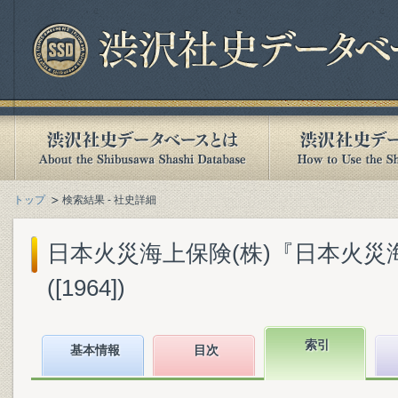
トップ
検索結果 - 社史詳細
日本火災海上保険(株)『日本火災
([1964])
索引
基本情報
目次