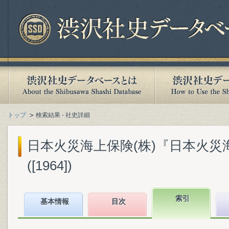
トップ
検索結果 - 社史詳細
日本火災海上保険(株)『日本火災
([1964])
索引
基本情報
目次