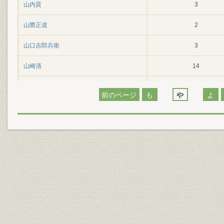
山内貢
3
山際正道
2
山口吉郎兵衛
3
山崎清
14
山下亀三郎
1
前のページ
も
や
よ
山科礼蔵
1
山田顕義
1
山田新
1
山田敏行
1
山本忠秀
1
山本種市
1