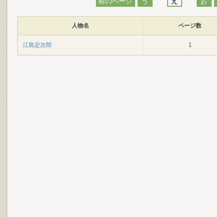
前のページ
う
え
お
人物名
ページ数
江島定次郎
1