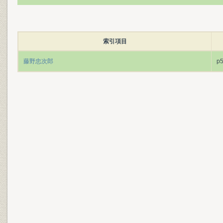
索引項目
藤野忠次郎
p