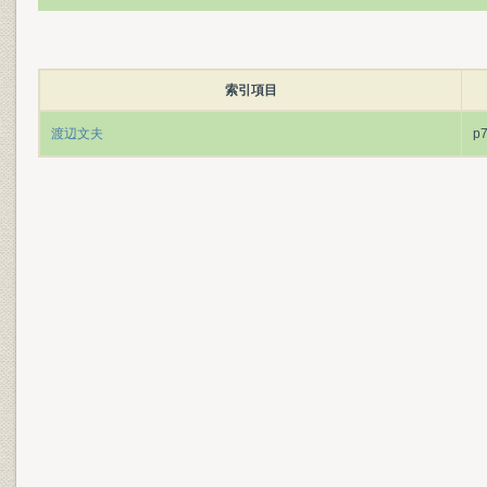
索引項目
渡辺文夫
p