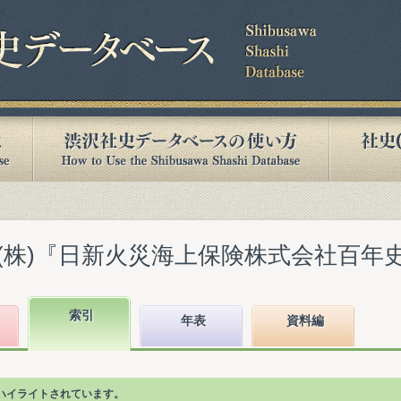
株)『日新火災海上保険株式会社百年史』(2
索引
年表
資料編
ハイライトされています。