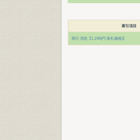
索引項目
西行 消息【1,298[円:落札価格]】