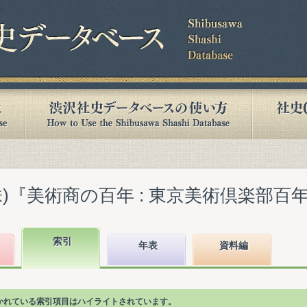
『美術商の百年 : 東京美術倶楽部百年史』(
索引
年表
資料編
"が書かれている索引項目はハイライトされています。