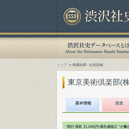
トップ
検索結果 - 社史詳細
東京美術倶楽部(株)
基本情報
目次
"西行 消息【1,298[円:落札価格]】