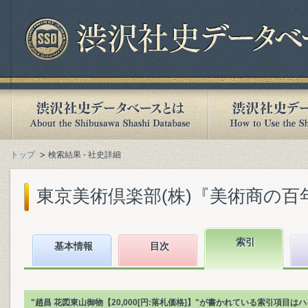
トップ
検索結果 - 社史詳細
東京美術倶楽部(株)『美術商の百年 :
索引
基本情報
目次
"趙昌 花図東山御物【20,000[円:落札価格]】"が書かれている索引項目