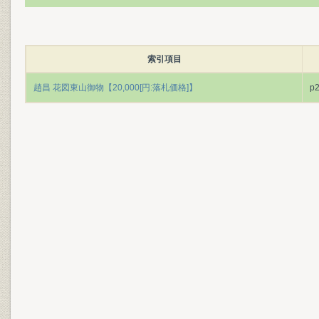
索引項目
趙昌 花図東山御物【20,000[円:落札価格]】
p