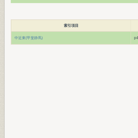
索引項目
中近東(甲斐静馬)
p