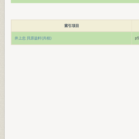
索引項目
井上忠 貝原益軒(共校)
p