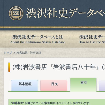
トップ
検索結果 - 社史詳細
(株)岩波書店『岩波書店八十年』(199
索引
基本情報
目次
"加藤哲郎"が書かれている索引項目はハイライトされています。