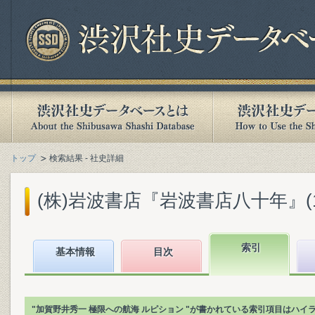
トップ
検索結果 - 社史詳細
(株)岩波書店『岩波書店八十年』(199
索引
基本情報
目次
"加賀野井秀一 極限への航海 ルピション "が書かれている索引項目はハイ