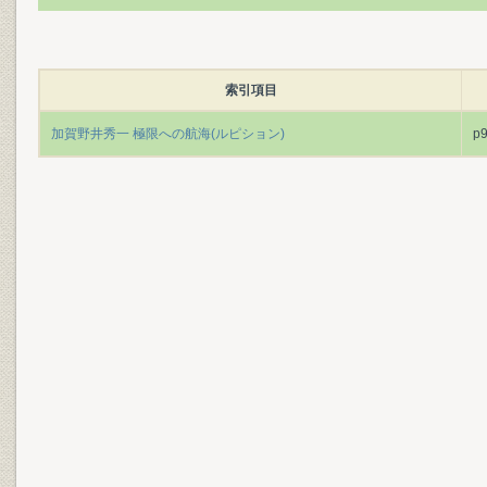
索引項目
加賀野井秀一 極限への航海(ルピション)
p