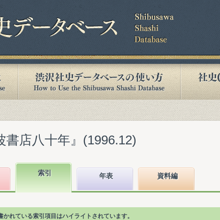
書店八十年』(1996.12)
索引
年表
資料編
"が書かれている索引項目はハイライトされています。