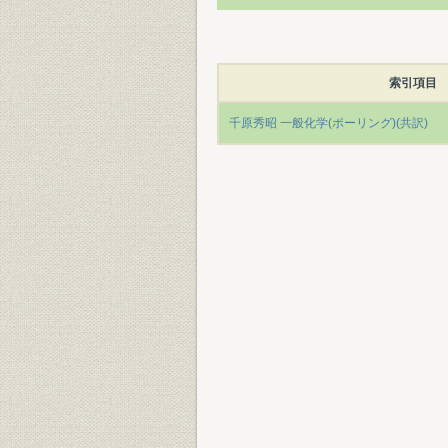
索引項目
千原秀昭 一般化学(ポーリング)(共訳)