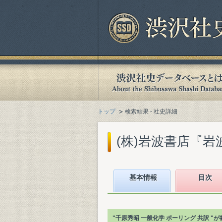
トップ
検索結果 - 社史詳細
(株)岩波書店『岩波
基本情報
目次
"千原秀昭 一般化学 ポーリング 共訳 