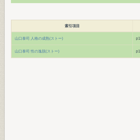
索引項目
山口泰司 人格の成熟(ストー)
p
山口泰司 性の逸脱(ストー)
p