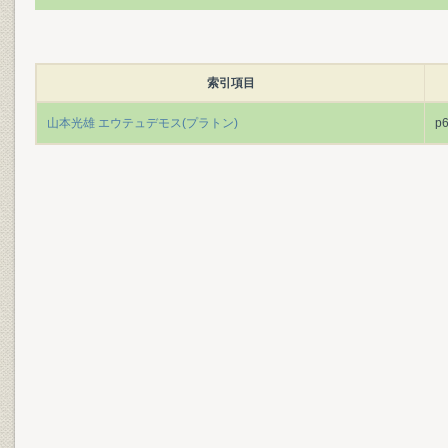
索引項目
山本光雄 エウテュデモス(プラトン)
p