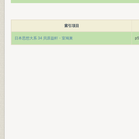
索引項目
日本思想大系 34 貝原益軒・室鳩巣
p