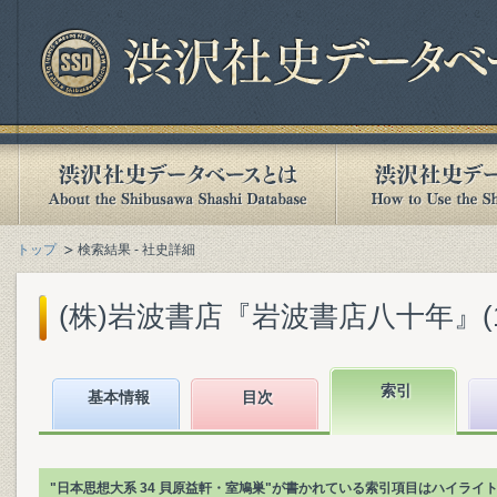
トップ
検索結果 - 社史詳細
(株)岩波書店『岩波書店八十年』(199
索引
基本情報
目次
"日本思想大系 34 貝原益軒・室鳩巣"が書かれている索引項目はハイライ