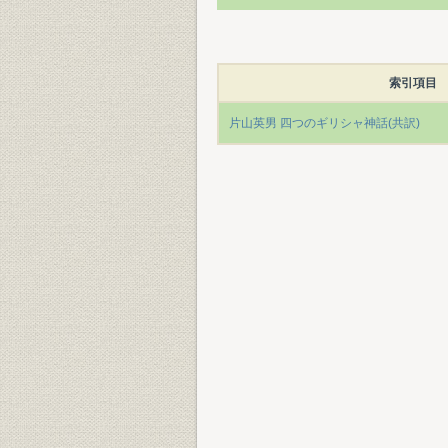
索引項目
片山英男 四つのギリシャ神話(共訳)