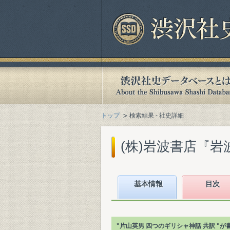
トップ
検索結果 - 社史詳細
(株)岩波書店『岩波
基本情報
目次
"片山英男 四つのギリシャ神話 共訳 