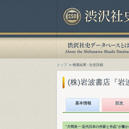
トップ
検索結果 - 社史詳細
(株)岩波書店『岩波
基本情報
目次
"片岡良一 近代日本の作家と作品"が書