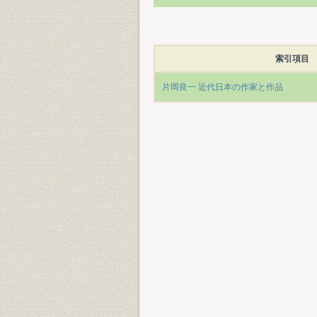
索引項目
片岡良一 近代日本の作家と作品