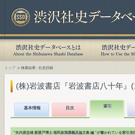
トップ
検索結果 - 社史詳細
(株)岩波書店『岩波書店八十年』(199
索引
基本情報
目次
"矢内原忠雄 新渡戸博士 植民政策講義及論文集 編 "が書かれている索引