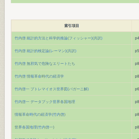
索引項目
竹内啓 統計的方法と科学的推論(フィッシャー)(共訳)
p
竹内啓 統計的検定論(レーマン)(共訳)
p
竹内啓 無邪気で危険なエリートたち
p
竹内啓 情報革命時代の経済学
p
竹内啓一 プトレマイオス世界図(パガーニ解)
p
竹内啓一 データブック世界各国地理
p
情報革命時代の経済学(竹内啓)
p
世界各国地理(竹内啓一)
p