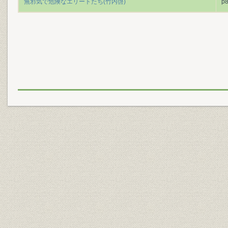
無邪気で危険なエリートたち(竹内啓)
p