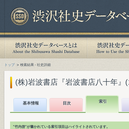
トップ
検索結果 - 社史詳細
(株)岩波書店『岩波書店八十年』(199
索引
基本情報
目次
"竹内啓"が書かれている索引項目はハイライトされています。