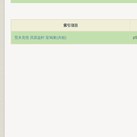
索引項目
荒木見悟 貝原益軒 室鳩巣(共校)
p