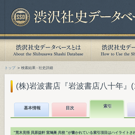
トップ
検索結果 - 社史詳細
(株)岩波書店『岩波書店八十年』(199
索引
基本情報
目次
"荒木見悟 貝原益軒 室鳩巣 共校 "が書かれている索引項目はハイライトさ