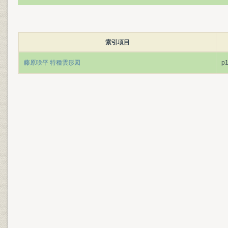
索引項目
藤原咲平 特種雲形図
p