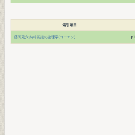
索引項目
藤岡蔵六 純粋認識の論理学(コーエン)
p