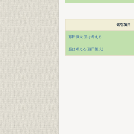
索引項目
藤田恒夫 腸は考える
腸は考える(藤田恒夫)